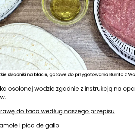
kie składniki na blacie, gotowe do przygotowania Burrito z W
kko osolonej wodzie zgodnie z instrukcją na op
w.
prawę do taco według naszego przepisu
.
amole
i
pico de gallo
.