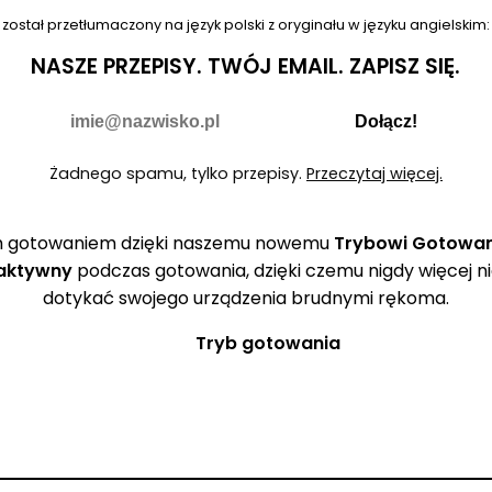
 został przetłumaczony na język polski z oryginału w języku angielskim
NASZE PRZEPISY.
TWÓJ EMAIL.
ZAPISZ SIĘ.
Nie wypełniaj
E-mail
Dołącz!
Żadnego spamu, tylko przepisy.
Przeczytaj więcej.
ym gotowaniem dzięki naszemu nowemu
Trybowi Gotowa
 aktywny
podczas gotowania, dzięki czemu nigdy więcej ni
dotykać swojego urządzenia brudnymi rękoma.
Tryb gotowania
🚫
i