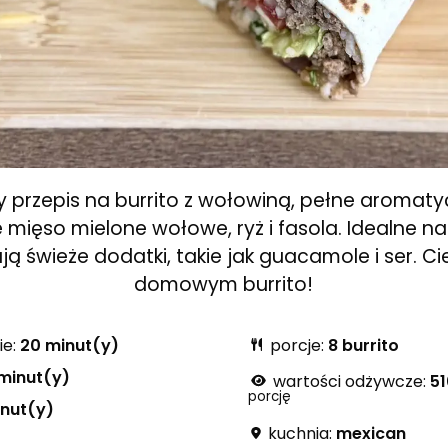
y przepis na burrito z wołowiną, pełne aromat
e mięso mielone wołowe, ryż i fasola. Idealne na
ją świeże dodatki, takie jak guacamole i ser. Ci
domowym burrito!
ie:
20 minut(y)
porcje:
8 burrito
minut(y)
wartości odżywcze:
51
porcję
nut(y)
kuchnia:
mexican