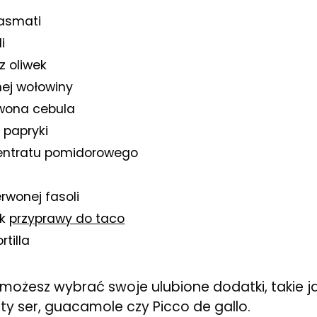
basmati
i
 z oliwek
ej wołowiny
rwona cebula
 papryki
centratu pomidorowego
rwonej fasoli
ek
przyprawy do taco
rtilla
możesz wybrać swoje ulubione dodatki, takie j
ty ser, guacamole czy Picco de gallo.