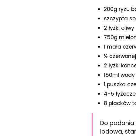
200g ryżu 
szczypta sol
2 łyżki oliwy
750g mielon
1 mała cze
½ czerwonej
2 łyżki kon
150ml wody
1 puszka cze
4-5 łyżecz
8 placków to
Do podania 
lodowa, star