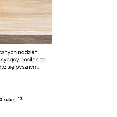
ycznych nadzień,
 sycący posiłek, to
esz się pysznym,
na
0 kalorii