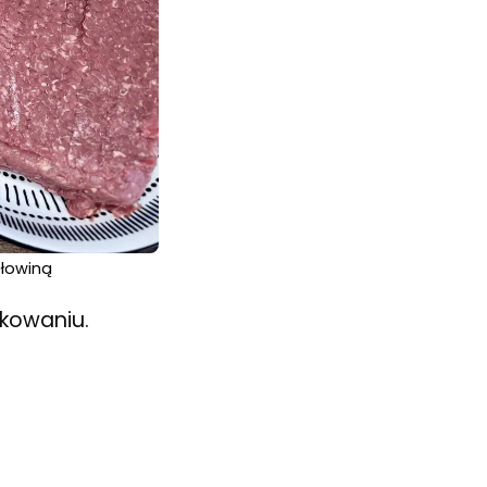
ołowiną
akowaniu.