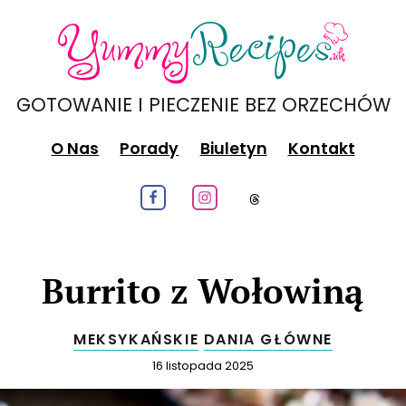
GOTOWANIE I PIECZENIE BEZ ORZECHÓW
O Nas
Porady
Biuletyn
Kontakt
Obeseruj nas na Facebook
Obeseruj nas na Instagram
Obeseruj nas na
Burrito z Wołowiną
MEKSYKAŃSKIE
DANIA GŁÓWNE
Opublikowano
16 listopada 2025