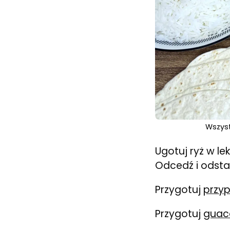
Wszyst
Ugotuj ryż w le
Odcedź i odsta
Przygotuj
przy
Przygotuj
guac