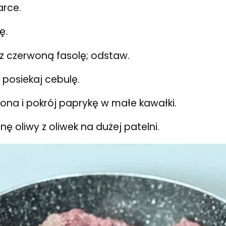
arce.
ę.
z czerwoną fasolę; odstaw.
 posiekaj cebulę.
iona i pokrój paprykę w małe kawałki.
nę oliwy z oliwek na dużej patelni.