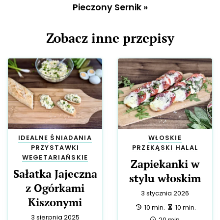
Pieczony Sernik
»
Zobacz inne przepisy
IDEALNE
ŚNIADANIA
WŁOSKIE
PRZYSTAWKI
PRZEKĄSKI
HALAL
WEGETARIAŃSKIE
Zapiekanki w
Sałatka Jajeczna
stylu włoskim
z Ogórkami
3 stycznia 2026
Kiszonymi
przygotowanie:
zrobienie:
10 min.
10 min.
3 sierpnia 2025
całość:
20 min.