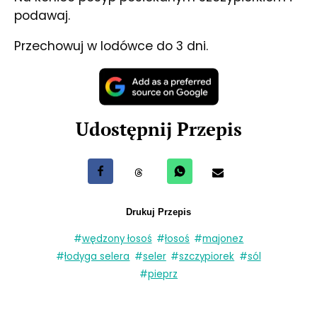
podawaj.
Przechowuj w lodówce do 3 dni.
Udostępnij Przepis
Udostępnij na Facebook
Udostępnij na Threads
Udostępnij przez WhatsApp
Udostępnij przez e-m
Drukuj Przepis
#
wędzony łosoś
#
łosoś
#
majonez
#
łodyga selera
#
seler
#
szczypiorek
#
sól
#
pieprz