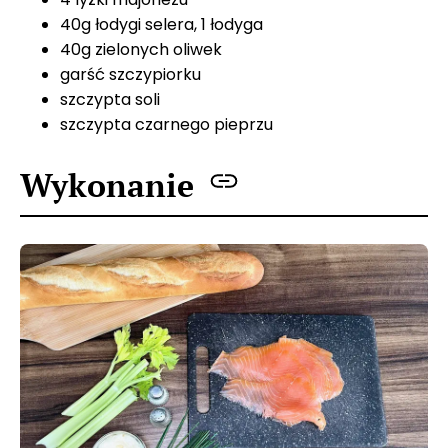
40g łodygi selera, 1 łodyga
40g zielonych oliwek
garść szczypiorku
szczypta soli
szczypta czarnego pieprzu
Wykonanie