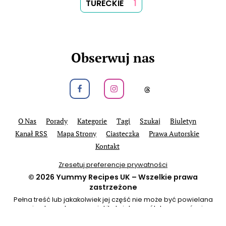
TURECKIE
1
Obserwuj nas
Obeseruj nas na Facebook
Obeseruj nas na Instagram
Obeseruj nas na
O Nas
Porady
Kategorie
Tagi
Szukaj
Biuletyn
Kanał RSS
Mapa Strony
Ciasteczka
Prawa Autorskie
Kontakt
Zresetuj preferencje prywatności
© 2026
Yummy Recipes UK
– Wszelkie prawa
zastrzeżone
Pełna treść lub jakakolwiek jej część nie może być powielana
ani wykorzystywana w jakikolwiek sposób bez wyraźnej
pisemnej zgody. Drukowanie przepisów na użytek własny jest
dozwolone.