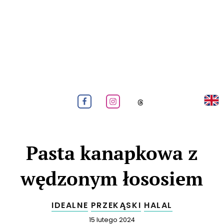
Rea
GOTOWANIE I PIECZENIE BEZ ORZECHÓW
Menu
Obeseruj nas na Facebook
Obeseruj nas na Instagram
Obeseruj nas na
Pasta kanapkowa z
wędzonym łososiem
IDEALNE
PRZEKĄSKI
HALAL
Opublikowano
15 lutego 2024