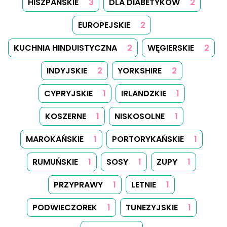
HISZPAŃSKIE
3
DLA DIABETYKÓW
2
EUROPEJSKIE
2
KUCHNIA HINDUISTYCZNA
2
WĘGIERSKIE
2
INDYJSKIE
2
YORKSHIRE
2
CYPRYJSKIE
1
IRLANDZKIE
1
KOSZERNE
1
NISKOSOLNE
1
MAROKAŃSKIE
1
PORTORYKAŃSKIE
1
RUMUŃSKIE
1
SOSY
1
ZUPY
1
PRZYPRAWY
1
LETNIE
1
PODWIECZOREK
1
TUNEZYJSKIE
1