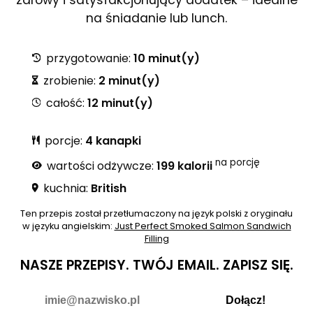
na śniadanie lub lunch.
przygotowanie:
10 minut(y)
zrobienie:
2 minut(y)
całość:
12 minut(y)
porcje:
4 kanapki
na porcję
wartości odżywcze:
199 kalorii
kuchnia:
British
Ten przepis został przetłumaczony na język polski z oryginału
w języku angielskim:
Just Perfect Smoked Salmon Sandwich
Filling
NASZE PRZEPISY.
TWÓJ EMAIL.
ZAPISZ SIĘ.
Nie wypełniaj
E-mail
Dołącz!