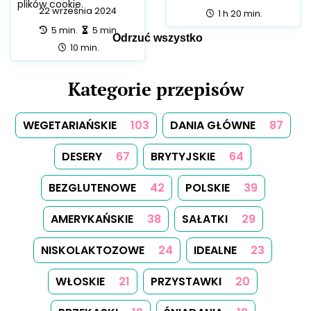
22 września 2024
całość:
1 h 20 min.
przygotowanie:
zrobienie:
5 min.
5 min.
całość:
10 min.
Kategorie przepisów
WEGETARIAŃSKIE
103
DANIA GŁÓWNE
87
DESERY
67
BRYTYJSKIE
64
BEZGLUTENOWE
42
POLSKIE
39
AMERYKAŃSKIE
38
SAŁATKI
29
NISKOLAKTOZOWE
24
IDEALNE
23
WŁOSKIE
21
PRZYSTAWKI
20