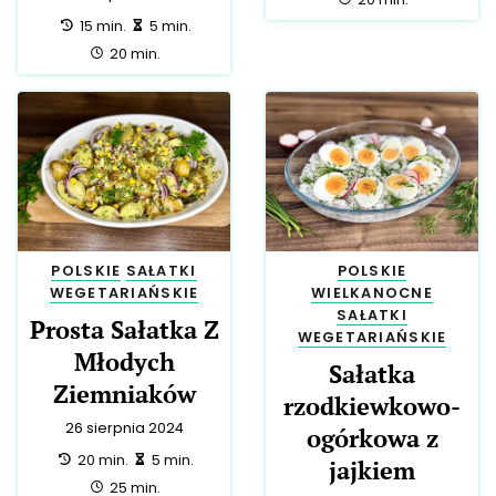
przygotowanie:
zrobienie:
15 min.
5 min.
całość:
20 min.
POLSKIE
SAŁATKI
POLSKIE
WEGETARIAŃSKIE
WIELKANOCNE
SAŁATKI
Prosta Sałatka Z
WEGETARIAŃSKIE
Młodych
Sałatka
Ziemniaków
rzodkiewkowo-
26 sierpnia 2024
ogórkowa z
przygotowanie:
zrobienie:
20 min.
5 min.
jajkiem
całość:
25 min.