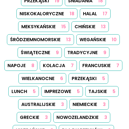
PRZEKĄSKI
19
ŚNIADANIA
18
NISKOKALORYCZNE
18
HALAL
17
MEKSYKAŃSKIE
15
CHIŃSKIE
13
ŚRÓDZIEMNOMORSKIE
13
WEGAŃSKIE
10
ŚWIĄTECZNE
9
TRADYCYJNE
9
NAPOJE
8
KOLACJA
7
FRANCUSKIE
7
WIELKANOCNE
6
PRZEKĄSKI
5
LUNCH
5
IMPREZOWE
5
TAJSKIE
5
AUSTRALIJSKIE
3
NIEMIECKIE
3
GRECKIE
3
NOWOZELANDZKIE
3