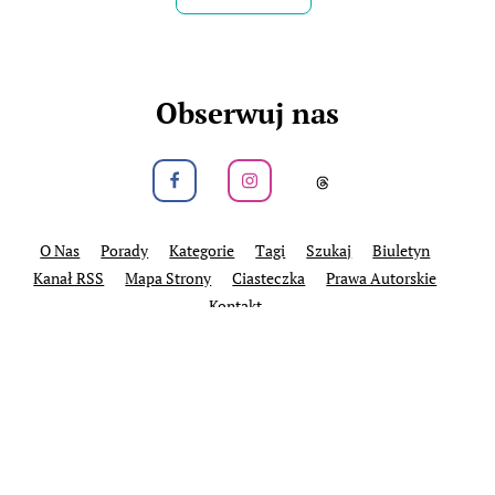
Stworzony przy użyciu
Hugo
, Przez
Dariusz Więckiewicz
Zobacz także:
dariusz.wieckiewicz.org
,
anna.wieckiewicz.org
,
paraplan.com.pl
,
turboklinika.com.pl
,
aqua-tech.net.pl
,
andrewsfasteners.uk
,
emiliawardach.com
,
antybariera.pl