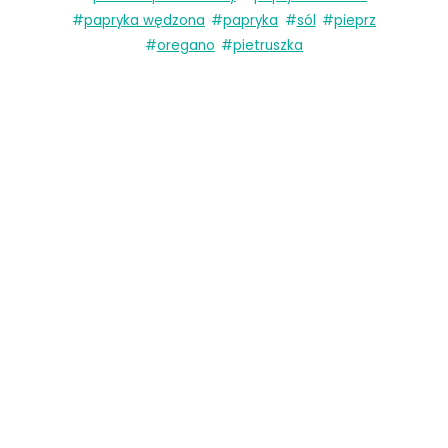
#
papryka wędzona
#
papryka
#
sól
#
pieprz
#
oregano
#
pietruszka
«
Mrożona Kawa Baileys
Fasolka po Bretońsku z Kiełbasą
»
Zobacz inne przepisy
MEKSYKAŃSKIE
IDEALNE
AMERYKAŃSKIE
HISZPAŃSKIE
DANIA
DANIA GŁÓWNE
GŁÓWNE
BEZGLUTENOWE
WEGETARIAŃSKIE