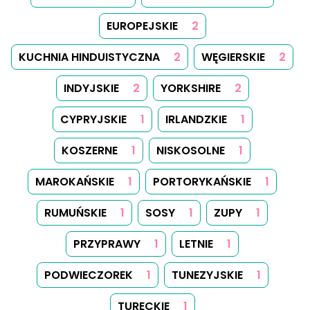
Obserwuj nas
Obeseruj nas na Facebook
Obeseruj nas na Instagram
Obeseruj nas na
O Nas
Porady
Kategorie
Tagi
Szukaj
Biuletyn
Kanał RSS
Mapa Strony
Ciasteczka
Prawa Autorskie
Kontakt
Zresetuj preferencje prywatności
© 2026
Yummy Recipes UK
– Wszelkie prawa
zastrzeżone
Pełna treść lub jakakolwiek jej część nie może być powielana
ani wykorzystywana w jakikolwiek sposób bez wyraźnej
pisemnej zgody. Drukowanie przepisów na użytek własny jest
dozwolone.