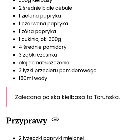
350g kiełbasy
2 średnie białe cebule
1 zielona papryka
1 czerwona papryka
1 żółta papryka
1 cukinia, ok. 300g
4 średnie pomidory
3 ząbki czosnku
olej do natłuszczenia
3 łyżki przecieru pomidorowego
150ml wody
Zalecana polska kiełbasa to Toruńska.
Przyprawy
2 łyżeczki papryki mielonej