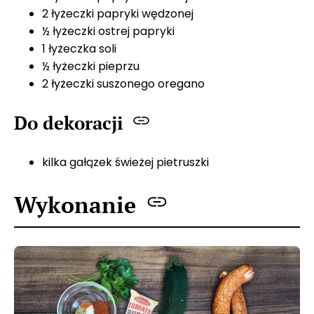
2 łyżeczki papryki wędzonej
½ łyżeczki ostrej papryki
1 łyżeczka soli
½ łyżeczki pieprzu
2 łyżeczki suszonego oregano
Do dekoracji
kilka gałązek świeżej pietruszki
Wykonanie