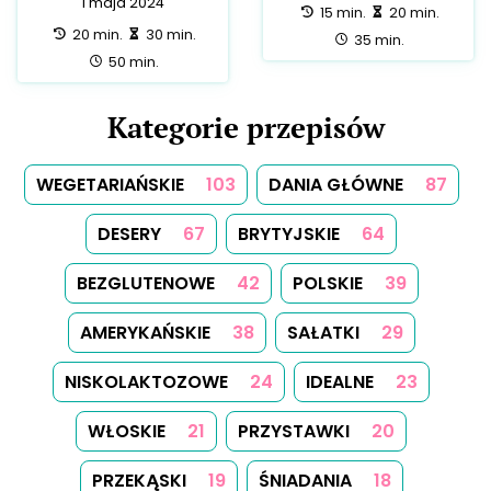
NISKOKALORYCZNE
18
HALAL
17
MEKSYKAŃSKIE
15
CHIŃSKIE
13
ŚRÓDZIEMNOMORSKIE
13
WEGAŃSKIE
10
ŚWIĄTECZNE
9
TRADYCYJNE
9
NAPOJE
8
KOLACJA
7
FRANCUSKIE
7
WIELKANOCNE
6
PRZEKĄSKI
5
LUNCH
5
IMPREZOWE
5
TAJSKIE
5
AUSTRALIJSKIE
3
NIEMIECKIE
3
GRECKIE
3
NOWOZELANDZKIE
3
HISZPAŃSKIE
3
DLA DIABETYKÓW
2