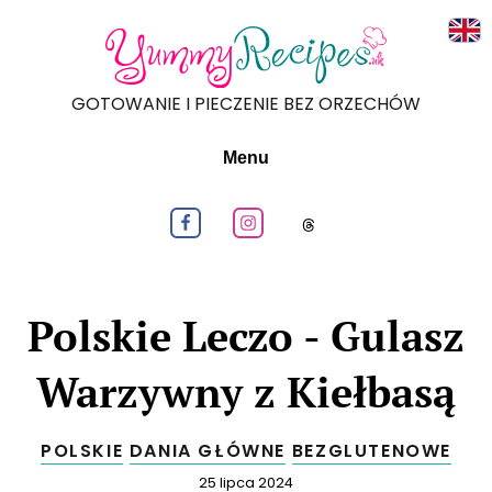
Rea
GOTOWANIE I PIECZENIE BEZ ORZECHÓW
Menu
Obeseruj nas na Facebook
Obeseruj nas na Instagram
Obeseruj nas na
Polskie Leczo - Gulasz
Warzywny z Kiełbasą
POLSKIE
DANIA GŁÓWNE
BEZGLUTENOWE
Opublikowano
25 lipca 2024