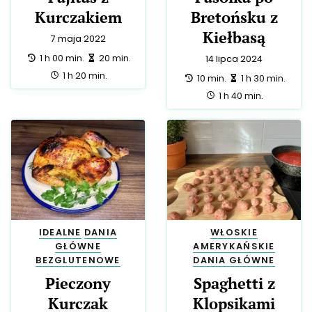
22 lutego 2024
22 marca 2022
przygotowanie:
zrobienie:
przygotowanie:
zrobienie:
10 min.
1 h 10 min.
30 min.
40 min.
całość:
całość:
1 h 20 min.
1 h 10 min.
TRADYCYJNE
BRYTYJSKIE
DANIA
POLSKIE
DANIA
GŁÓWNE
GŁÓWNE
BEZGLUTENOWE
NISKOLAKTOZOWE
Klopsiki w
Tradycyjne
kremowym sosie
Polskie Kotlety
grzybowym
Mielone
20 września 2023