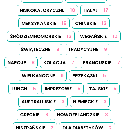
EUROPEJSKIE
2
KUCHNIA HINDUISTYCZNA
2
WĘGIERSKIE
2
INDYJSKIE
2
YORKSHIRE
2
CYPRYJSKIE
1
IRLANDZKIE
1
KOSZERNE
1
NISKOSOLNE
1
MAROKAŃSKIE
1
PORTORYKAŃSKIE
1
RUMUŃSKIE
1
SOSY
1
ZUPY
1
PRZYPRAWY
1
LETNIE
1
PODWIECZOREK
1
TUNEZYJSKIE
1
TURECKIE
1