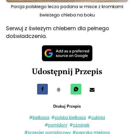
Porcja polskiego leczo podana w misce z kromkami
świeżego chleba na boku
Serwuj z świeżym chlebem dla pełnego
doświadczenia.
Udostępnij Przepis
Udostępnij na Facebook
Udostępnij na Threads
Udostępnij przez WhatsApp
Udostępnij przez e-m
Drukuj Przepis
#
kiełbasa
#
polska kiełbasa
#
cukinia
#
pomidory
#
czosnek
#
przecier pomidorowy
#
papryka mielona