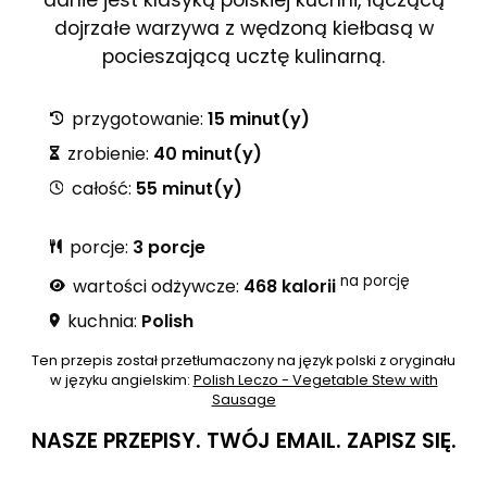
dojrzałe warzywa z wędzoną kiełbasą w
pocieszającą ucztę kulinarną.
przygotowanie:
15 minut(y)
zrobienie:
40 minut(y)
całość:
55 minut(y)
porcje:
3 porcje
na porcję
wartości odżywcze:
468 kalorii
kuchnia:
Polish
Ten przepis został przetłumaczony na język polski z oryginału
w języku angielskim:
Polish Leczo - Vegetable Stew with
Sausage
NASZE PRZEPISY.
TWÓJ EMAIL.
ZAPISZ SIĘ.
Nie wypełniaj
E-mail