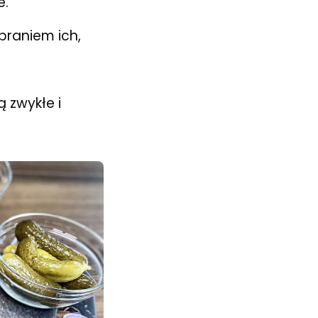
e.
braniem ich,
 zwykłe i