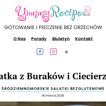
GOTOWANIE I PIECZENIE BEZ ORZECHÓW
O Nas
Porady
Biuletyn
Kontakt
Obeseruj nas na Facebook
Obeseruj nas na Instagram
Obeseruj nas na
atka z Buraków i Ciecier
ŚRÓDZIEMNOMORSKIE
SAŁATKI
BEZGLUTENOWE
Opublikowano
16 marca 2025