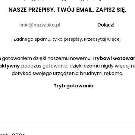
NASZE PRZEPISY.
TWÓJ EMAIL.
ZAPISZ SIĘ.
Nie wypełniaj
E-mail
Dołącz!
Żadnego spamu, tylko przepisy.
Przeczytaj więcej.
ym gotowaniem dzięki naszemu nowemu
Trybowi Gotowa
 aktywny
podczas gotowania, dzięki czemu nigdy więcej ni
dotykać swojego urządzenia brudnymi rękoma.
Tryb gotowania
🚫
i