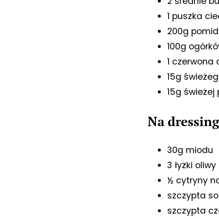
2 średnie bu
1 puszka ci
200g pomid
100g ogórk
1 czerwona 
15g świeżeg
15g świeżej 
Na dressin
30g miodu
3 łyżki oliwy
½ cytryny n
szczypta sol
szczypta cz