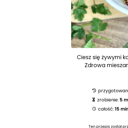
Ciesz się żywymi k
Zdrowa mieszank
przygotowan
zrobienie:
5 m
całość:
15 mi
Ten przepis został pr