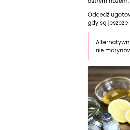
ostrym nożem. 
Odcedź ugotowa
gdy są jeszcze
Alternatywni
nie marynow