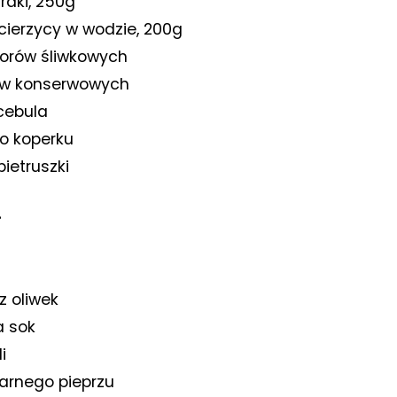
raki, 250g
ecierzycy w wodzie, 200g
orów śliwkowych
ów konserwowych
cebula
o koperku
pietruszki
g
 z oliwek
a sok
i
arnego pieprzu