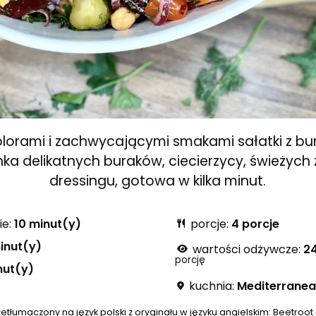
olorami i zachwycającymi smakami sałatki z bur
a delikatnych buraków, ciecierzycy, świeżych z
dressingu, gotowa w kilka minut.
ie:
10 minut(y)
porcje:
4 porcje
inut(y)
wartości odżywcze:
24
porcję
nut(y)
kuchnia:
Mediterrane
zetłumaczony na język polski z oryginału w języku angielskim:
Beetroot