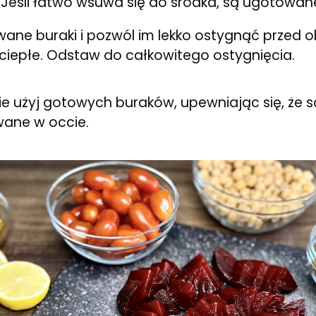
Jeśli łatwo wsuwa się do środka, są ugotowan
ne buraki i pozwól im lekko ostygnąć przed o
 ciepłe. Odstaw do całkowitego ostygnięcia.
e użyj gotowych buraków, upewniając się, że są
ane w occie.