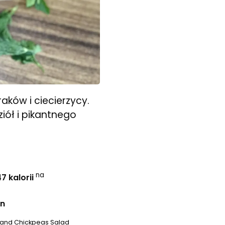
aków i ciecierzycy.
iół i pikantnego
na
7 kalorii
an
 and Chickpeas Salad