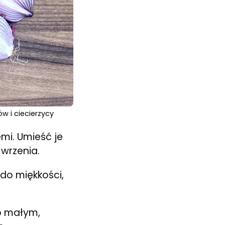
w i ciecierzycy
emi. Umieść je
wrzenia.
 do miękkości,
b małym,