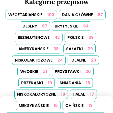
Kategorie przepisów
WEGETARIAŃSKIE
103
DANIA GŁÓWNE
87
DESERY
67
BRYTYJSKIE
64
BEZGLUTENOWE
42
POLSKIE
39
AMERYKAŃSKIE
38
SAŁATKI
29
NISKOLAKTOZOWE
24
IDEALNE
23
WŁOSKIE
21
PRZYSTAWKI
20
PRZEKĄSKI
19
ŚNIADANIA
18
NISKOKALORYCZNE
18
HALAL
17
MEKSYKAŃSKIE
15
CHIŃSKIE
13