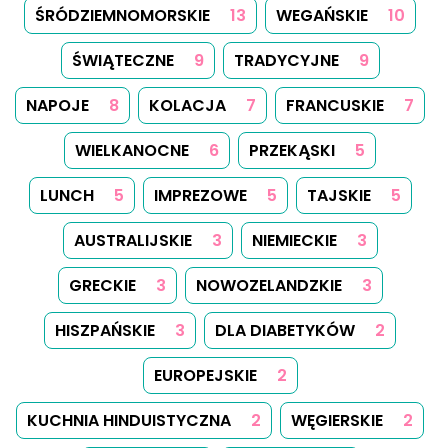
ŚRÓDZIEMNOMORSKIE
13
WEGAŃSKIE
10
ŚWIĄTECZNE
9
TRADYCYJNE
9
NAPOJE
8
KOLACJA
7
FRANCUSKIE
7
WIELKANOCNE
6
PRZEKĄSKI
5
LUNCH
5
IMPREZOWE
5
TAJSKIE
5
AUSTRALIJSKIE
3
NIEMIECKIE
3
GRECKIE
3
NOWOZELANDZKIE
3
HISZPAŃSKIE
3
DLA DIABETYKÓW
2
EUROPEJSKIE
2
KUCHNIA HINDUISTYCZNA
2
WĘGIERSKIE
2