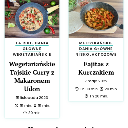
TAJSKIE
DANIA
MEKSYKAŃSKIE
GŁÓWNE
DANIA GŁÓWNE
WEGETARIAŃSKIE
NISKOLAKTOZOWE
Wegetariańskie
Fajitas z
Tajskie Curry z
Kurczakiem
Makaronem
7 maja 2022
Udon
przygotowanie:
zrobienie:
1 h 00 min.
20 min.
całość:
1 h 20 min.
15 listopada 2023
przygotowanie:
zrobienie:
15 min.
15 min.
całość:
30 min.