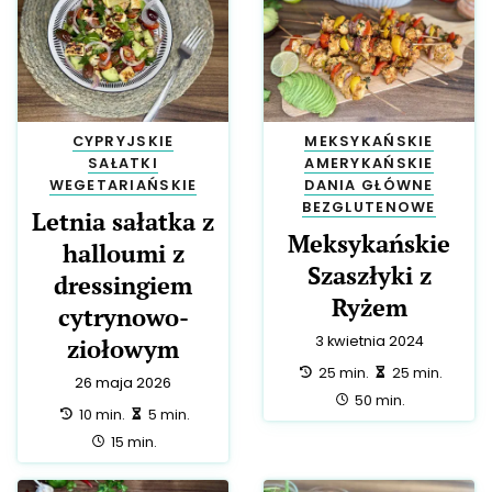
CYPRYJSKIE
MEKSYKAŃSKIE
SAŁATKI
AMERYKAŃSKIE
WEGETARIAŃSKIE
DANIA GŁÓWNE
BEZGLUTENOWE
Letnia sałatka z
Meksykańskie
halloumi z
Szaszłyki z
dressingiem
Ryżem
cytrynowo-
3 kwietnia 2024
ziołowym
przygotowanie:
zrobienie:
25 min.
25 min.
26 maja 2026
całość:
50 min.
przygotowanie:
zrobienie:
10 min.
5 min.
całość:
15 min.