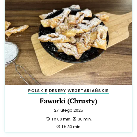
POLSKIE
DESERY
WEGETARIAŃSKIE
Faworki (Chrusty)
27 lutego 2025
przygotowanie:
zrobienie:
1 h 00 min.
30 min.
całość:
1 h 30 min.