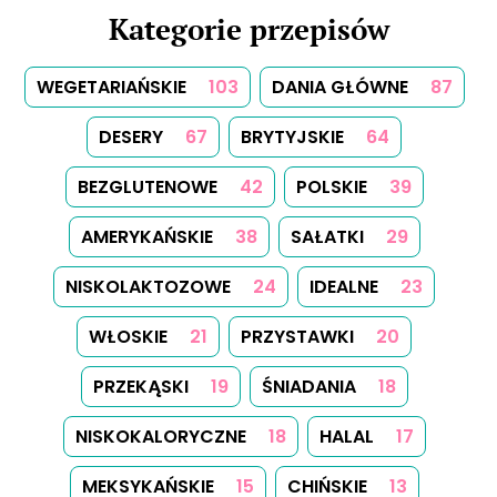
Kategorie przepisów
WEGETARIAŃSKIE
103
DANIA GŁÓWNE
87
DESERY
67
BRYTYJSKIE
64
BEZGLUTENOWE
42
POLSKIE
39
AMERYKAŃSKIE
38
SAŁATKI
29
NISKOLAKTOZOWE
24
IDEALNE
23
WŁOSKIE
21
PRZYSTAWKI
20
PRZEKĄSKI
19
ŚNIADANIA
18
NISKOKALORYCZNE
18
HALAL
17
MEKSYKAŃSKIE
15
CHIŃSKIE
13