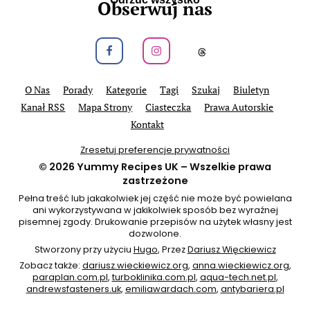
Obserwuj nas
Obeseruj nas na Facebook
Obeseruj nas na Instagram
Obeseruj nas na
O Nas
Porady
Kategorie
Tagi
Szukaj
Biuletyn
Kanał RSS
Mapa Strony
Ciasteczka
Prawa Autorskie
Kontakt
Zresetuj preferencje prywatności
© 2026
Yummy Recipes UK
– Wszelkie prawa
zastrzeżone
Pełna treść lub jakakolwiek jej część nie może być powielana
ani wykorzystywana w jakikolwiek sposób bez wyraźnej
pisemnej zgody. Drukowanie przepisów na użytek własny jest
dozwolone.
Stworzony przy użyciu
Hugo
, Przez
Dariusz Więckiewicz
Zobacz także:
dariusz.wieckiewicz.org
,
anna.wieckiewicz.org
,
paraplan.com.pl
,
turboklinika.com.pl
,
aqua-tech.net.pl
,
andrewsfasteners.uk
,
emiliawardach.com
,
antybariera.pl