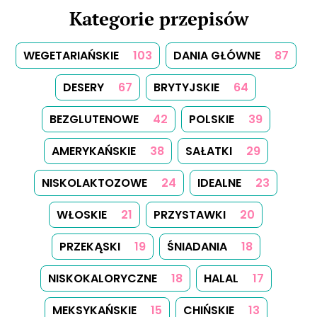
Kategorie przepisów
WEGETARIAŃSKIE
103
DANIA GŁÓWNE
87
DESERY
67
BRYTYJSKIE
64
BEZGLUTENOWE
42
POLSKIE
39
AMERYKAŃSKIE
38
SAŁATKI
29
NISKOLAKTOZOWE
24
IDEALNE
23
WŁOSKIE
21
PRZYSTAWKI
20
PRZEKĄSKI
19
ŚNIADANIA
18
NISKOKALORYCZNE
18
HALAL
17
MEKSYKAŃSKIE
15
CHIŃSKIE
13