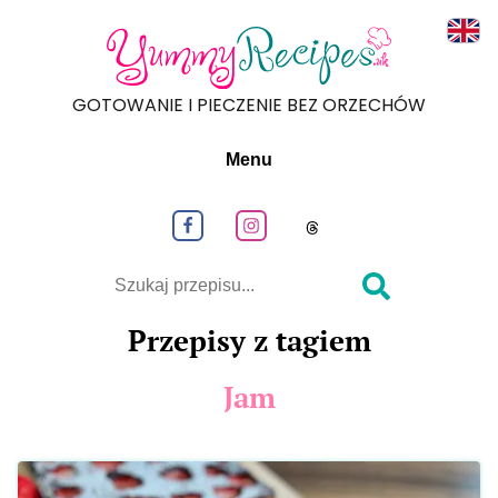
Read
GOTOWANIE I PIECZENIE BEZ ORZECHÓW
Menu
Obeseruj nas na Facebook
Obeseruj nas na Instagram
Obeseruj nas na
Szukaj
Przepisy z tagiem
Jam