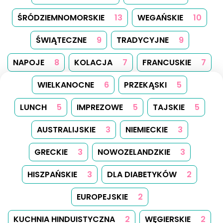
ŚRÓDZIEMNOMORSKIE
13
WEGAŃSKIE
10
ŚWIĄTECZNE
9
TRADYCYJNE
9
NAPOJE
8
KOLACJA
7
FRANCUSKIE
7
WIELKANOCNE
6
PRZEKĄSKI
5
LUNCH
5
IMPREZOWE
5
TAJSKIE
5
AUSTRALIJSKIE
3
NIEMIECKIE
3
GRECKIE
3
NOWOZELANDZKIE
3
HISZPAŃSKIE
3
DLA DIABETYKÓW
2
EUROPEJSKIE
2
KUCHNIA HINDUISTYCZNA
2
WĘGIERSKIE
2