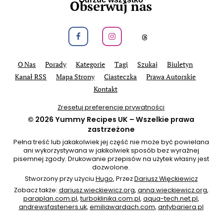
Obserwuj nas
Obeseruj nas na Facebook
Obeseruj nas na Instagram
Obeseruj nas na
O Nas
Porady
Kategorie
Tagi
Szukaj
Biuletyn
Kanał RSS
Mapa Strony
Ciasteczka
Prawa Autorskie
Kontakt
Zresetuj preferencje prywatności
© 2026
Yummy Recipes UK
– Wszelkie prawa
zastrzeżone
Pełna treść lub jakakolwiek jej część nie może być powielana
ani wykorzystywana w jakikolwiek sposób bez wyraźnej
pisemnej zgody. Drukowanie przepisów na użytek własny jest
dozwolone.
Stworzony przy użyciu
Hugo
, Przez
Dariusz Więckiewicz
Zobacz także:
dariusz.wieckiewicz.org
,
anna.wieckiewicz.org
,
paraplan.com.pl
,
turboklinika.com.pl
,
aqua-tech.net.pl
,
andrewsfasteners.uk
,
emiliawardach.com
,
antybariera.pl