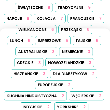
ŚWIĄTECZNE
9
TRADYCYJNE
9
NAPOJE
8
KOLACJA
7
FRANCUSKIE
7
WIELKANOCNE
6
PRZEKĄSKI
5
LUNCH
5
IMPREZOWE
5
TAJSKIE
5
AUSTRALIJSKIE
3
NIEMIECKIE
3
GRECKIE
3
NOWOZELANDZKIE
3
HISZPAŃSKIE
3
DLA DIABETYKÓW
2
EUROPEJSKIE
2
KUCHNIA HINDUISTYCZNA
2
WĘGIERSKIE
2
INDYJSKIE
2
YORKSHIRE
2