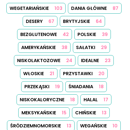
WEGETARIAŃSKIE
103
DANIA GŁÓWNE
87
DESERY
67
BRYTYJSKIE
64
BEZGLUTENOWE
42
POLSKIE
39
AMERYKAŃSKIE
38
SAŁATKI
29
NISKOLAKTOZOWE
24
IDEALNE
23
WŁOSKIE
21
PRZYSTAWKI
20
PRZEKĄSKI
19
ŚNIADANIA
18
NISKOKALORYCZNE
18
HALAL
17
MEKSYKAŃSKIE
15
CHIŃSKIE
13
ŚRÓDZIEMNOMORSKIE
13
WEGAŃSKIE
10