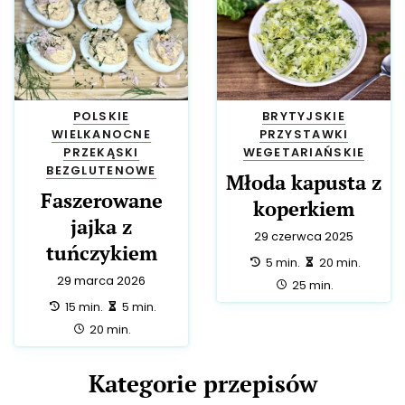
POLSKIE
BRYTYJSKIE
WIELKANOCNE
PRZYSTAWKI
PRZEKĄSKI
WEGETARIAŃSKIE
BEZGLUTENOWE
Młoda kapusta z
Faszerowane
koperkiem
jajka z
29 czerwca 2025
tuńczykiem
przygotowanie:
zrobienie:
5 min.
20 min.
29 marca 2026
całość:
25 min.
przygotowanie:
zrobienie:
15 min.
5 min.
całość:
20 min.
Kategorie przepisów