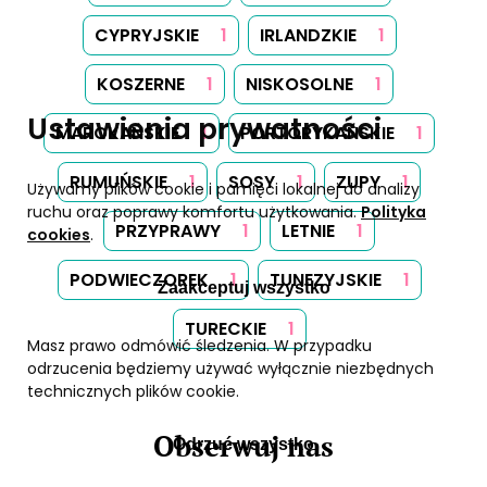
CYPRYJSKIE
1
IRLANDZKIE
1
KOSZERNE
1
NISKOSOLNE
1
Ustawienia prywatności
MAROKAŃSKIE
1
PORTORYKAŃSKIE
1
RUMUŃSKIE
1
SOSY
1
ZUPY
1
Używamy plików cookie i pamięci lokalnej do analizy
ruchu oraz poprawy komfortu użytkowania.
Polityka
PRZYPRAWY
1
LETNIE
1
cookies
.
PODWIECZOREK
1
TUNEZYJSKIE
1
Zaakceptuj wszystko
TURECKIE
1
Masz prawo odmówić śledzenia. W przypadku
odrzucenia będziemy używać wyłącznie niezbędnych
technicznych plików cookie.
Obserwuj nas
Odrzuć wszystko