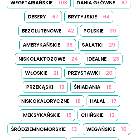
WEGETARIAŃSKIE
103
DANIA GŁÓWNE
87
DESERY
67
BRYTYJSKIE
64
BEZGLUTENOWE
42
POLSKIE
39
AMERYKAŃSKIE
38
SAŁATKI
29
NISKOLAKTOZOWE
24
IDEALNE
23
WŁOSKIE
21
PRZYSTAWKI
20
PRZEKĄSKI
19
ŚNIADANIA
18
NISKOKALORYCZNE
18
HALAL
17
MEKSYKAŃSKIE
15
CHIŃSKIE
13
ŚRÓDZIEMNOMORSKIE
13
WEGAŃSKIE
10