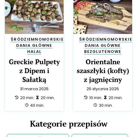
ŚRÓDZIEMNOMORSKIE
ŚRÓDZIEMNOMORSKIE
DANIA GŁÓWNE
DANIA GŁÓWNE
HALAL
BEZGLUTENOWE
Greckie Pulpety
Orientalne
z Dipem i
szaszłyki (kofty)
Sałatką
z jagnięciny
31 marca 2025
25 stycznia 2025
przygotowanie:
zrobienie:
przygotowanie:
zrobienie:
20 min.
20 min.
10 min.
20 min.
całość:
całość:
40 min.
30 min.
Kategorie przepisów