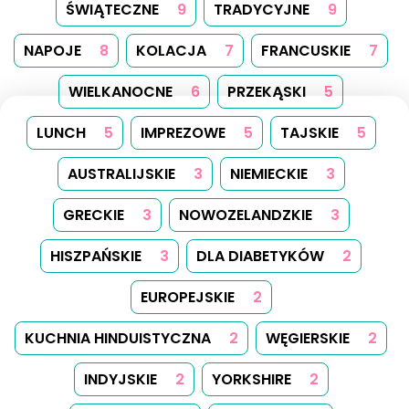
ŚWIĄTECZNE
9
TRADYCYJNE
9
NAPOJE
8
KOLACJA
7
FRANCUSKIE
7
WIELKANOCNE
6
PRZEKĄSKI
5
LUNCH
5
IMPREZOWE
5
TAJSKIE
5
AUSTRALIJSKIE
3
NIEMIECKIE
3
GRECKIE
3
NOWOZELANDZKIE
3
HISZPAŃSKIE
3
DLA DIABETYKÓW
2
EUROPEJSKIE
2
KUCHNIA HINDUISTYCZNA
2
WĘGIERSKIE
2
INDYJSKIE
2
YORKSHIRE
2