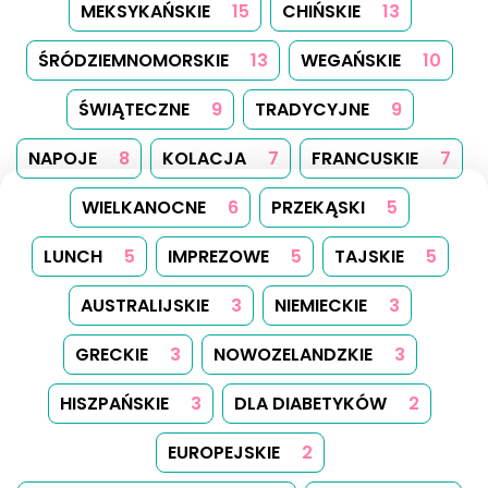
MEKSYKAŃSKIE
15
CHIŃSKIE
13
ŚRÓDZIEMNOMORSKIE
13
WEGAŃSKIE
10
ŚWIĄTECZNE
9
TRADYCYJNE
9
NAPOJE
8
KOLACJA
7
FRANCUSKIE
7
WIELKANOCNE
6
PRZEKĄSKI
5
LUNCH
5
IMPREZOWE
5
TAJSKIE
5
AUSTRALIJSKIE
3
NIEMIECKIE
3
GRECKIE
3
NOWOZELANDZKIE
3
HISZPAŃSKIE
3
DLA DIABETYKÓW
2
EUROPEJSKIE
2