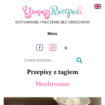
Read
GOTOWANIE I PIECZENIE BEZ ORZECHÓW
Menu
Obeseruj nas na Facebook
Obeseruj nas na Instagram
Obeseruj nas na
Szukaj
Przepisy z tagiem
Mushrooms