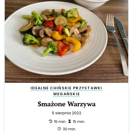
IDEALNE
CHIŃSKIE
PRZYSTAWKI
WEGAŃSKIE
Smażone Warzywa
5 sierpnia 2022
przygotowanie:
zrobienie:
15 min.
15 min.
całość:
30 min.