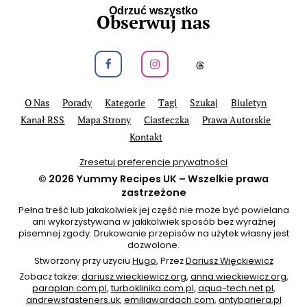
Odrzuć wszystko
Obserwuj nas
Obeseruj nas na Facebook
Obeseruj nas na Instagram
Obeseruj nas na
O Nas
Porady
Kategorie
Tagi
Szukaj
Biuletyn
Kanał RSS
Mapa Strony
Ciasteczka
Prawa Autorskie
Kontakt
Zresetuj preferencje prywatności
© 2026
Yummy Recipes UK
– Wszelkie prawa
zastrzeżone
Pełna treść lub jakakolwiek jej część nie może być powielana
ani wykorzystywana w jakikolwiek sposób bez wyraźnej
pisemnej zgody. Drukowanie przepisów na użytek własny jest
dozwolone.
Stworzony przy użyciu
Hugo
, Przez
Dariusz Więckiewicz
Zobacz także:
dariusz.wieckiewicz.org
,
anna.wieckiewicz.org
,
paraplan.com.pl
,
turboklinika.com.pl
,
aqua-tech.net.pl
,
andrewsfasteners.uk
,
emiliawardach.com
,
antybariera.pl