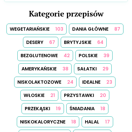
Kategorie przepisów
WEGETARIAŃSKIE
103
DANIA GŁÓWNE
87
DESERY
67
BRYTYJSKIE
64
BEZGLUTENOWE
42
POLSKIE
39
AMERYKAŃSKIE
38
SAŁATKI
29
NISKOLAKTOZOWE
24
IDEALNE
23
WŁOSKIE
21
PRZYSTAWKI
20
PRZEKĄSKI
19
ŚNIADANIA
18
NISKOKALORYCZNE
18
HALAL
17