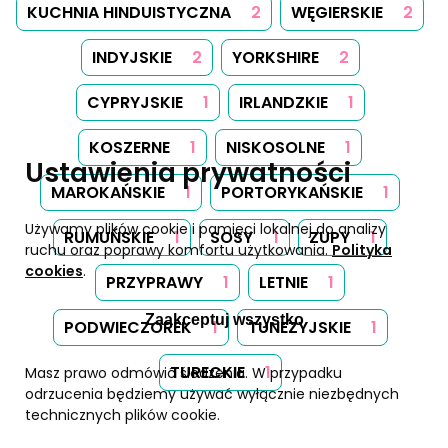
KUCHNIA HINDUISTYCZNA
2
WĘGIERSKIE
2
INDYJSKIE
2
YORKSHIRE
2
CYPRYJSKIE
1
IRLANDZKIE
1
KOSZERNE
1
NISKOSOLNE
1
Ustawienia prywatności
MAROKAŃSKIE
1
PORTORYKAŃSKIE
1
Używamy plików cookie i pamięci lokalnej do analizy
RUMUŃSKIE
1
SOSY
1
ZUPY
1
ruchu oraz poprawy komfortu użytkowania.
Polityka
cookies
.
PRZYPRAWY
1
LETNIE
1
Zaakceptuj wszystko
PODWIECZOREK
1
TUNEZYJSKIE
1
TURECKIE
1
Masz prawo odmówić śledzenia. W przypadku
odrzucenia będziemy używać wyłącznie niezbędnych
technicznych plików cookie.