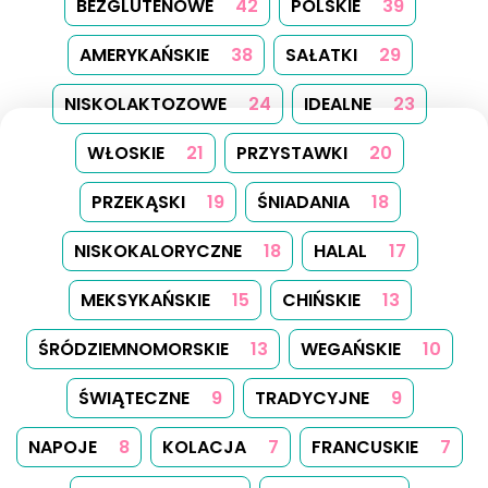
BEZGLUTENOWE
42
POLSKIE
39
AMERYKAŃSKIE
38
SAŁATKI
29
NISKOLAKTOZOWE
24
IDEALNE
23
WŁOSKIE
21
PRZYSTAWKI
20
PRZEKĄSKI
19
ŚNIADANIA
18
NISKOKALORYCZNE
18
HALAL
17
MEKSYKAŃSKIE
15
CHIŃSKIE
13
ŚRÓDZIEMNOMORSKIE
13
WEGAŃSKIE
10
ŚWIĄTECZNE
9
TRADYCYJNE
9
NAPOJE
8
KOLACJA
7
FRANCUSKIE
7