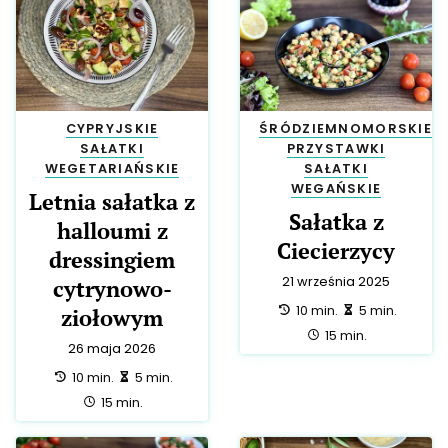
CYPRYJSKIE
ŚRÓDZIEMNOMORSKIE
SAŁATKI
PRZYSTAWKI
WEGETARIAŃSKIE
SAŁATKI
WEGAŃSKIE
Letnia sałatka z
Sałatka z
halloumi z
Ciecierzycy
dressingiem
21 września 2025
cytrynowo-
przygotowanie:
zrobienie:
10 min.
5 min.
ziołowym
całość:
15 min.
26 maja 2026
przygotowanie:
zrobienie:
10 min.
5 min.
całość:
15 min.