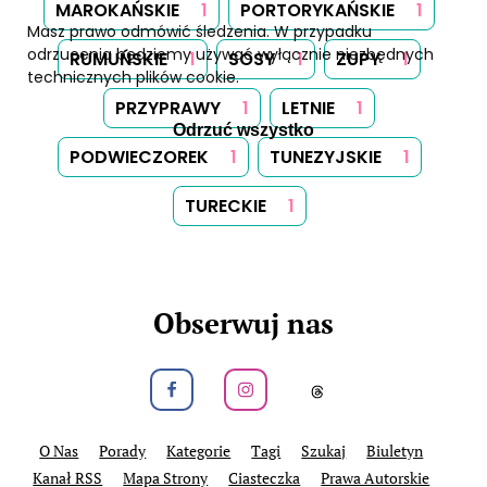
MAROKAŃSKIE
1
PORTORYKAŃSKIE
1
Masz prawo odmówić śledzenia. W przypadku
odrzucenia będziemy używać wyłącznie niezbędnych
RUMUŃSKIE
1
SOSY
1
ZUPY
1
technicznych plików cookie.
PRZYPRAWY
1
LETNIE
1
Odrzuć wszystko
PODWIECZOREK
1
TUNEZYJSKIE
1
TURECKIE
1
Obserwuj nas
Obeseruj nas na Facebook
Obeseruj nas na Instagram
Obeseruj nas na
O Nas
Porady
Kategorie
Tagi
Szukaj
Biuletyn
Kanał RSS
Mapa Strony
Ciasteczka
Prawa Autorskie