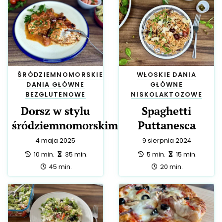
ŚRÓDZIEMNOMORSKIE
WŁOSKIE
DANIA
DANIA GŁÓWNE
GŁÓWNE
BEZGLUTENOWE
NISKOLAKTOZOWE
Dorsz w stylu
Spaghetti
śródziemnomorskim
Puttanesca
4 maja 2025
9 sierpnia 2024
przygotowanie:
zrobienie:
przygotowanie:
zrobienie:
10 min.
35 min.
5 min.
15 min.
całość:
całość:
45 min.
20 min.