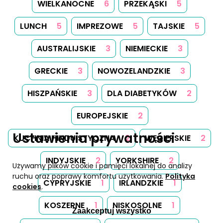
WIELKANOCNE
6
PRZEKĄSKI
5
LUNCH
5
IMPREZOWE
5
TAJSKIE
5
AUSTRALIJSKIE
3
NIEMIECKIE
3
GRECKIE
3
NOWOZELANDZKIE
3
HISZPAŃSKIE
3
DLA DIABETYKÓW
2
EUROPEJSKIE
2
Ustawienia prywatności
KUCHNIA HINDUISTYCZNA
2
WĘGIERSKIE
2
INDYJSKIE
2
YORKSHIRE
2
Używamy plików cookie i pamięci lokalnej do analizy
ruchu oraz poprawy komfortu użytkowania.
Polityka
CYPRYJSKIE
1
IRLANDZKIE
1
cookies
.
KOSZERNE
1
NISKOSOLNE
1
Zaakceptuj wszystko