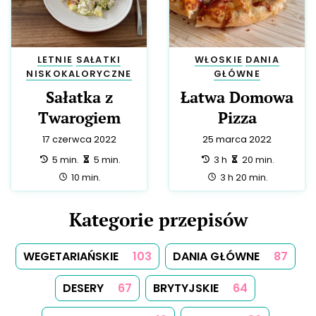
LETNIE
SAŁATKI
WŁOSKIE
DANIA
NISKOKALORYCZNE
GŁÓWNE
Sałatka z
Łatwa Domowa
Twarogiem
Pizza
17 czerwca 2022
25 marca 2022
przygotowanie:
zrobienie:
przygotowanie:
zrobienie:
5 min.
5 min.
3 h
20 min.
całość:
całość:
10 min.
3 h 20 min.
Kategorie przepisów
WEGETARIAŃSKIE
103
DANIA GŁÓWNE
87
DESERY
67
BRYTYJSKIE
64