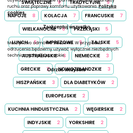
ŚWIĄTECZNE
9
TRADYCYJNE
9
ruchu oraz poprawy komfortu użytkowania.
Polityka
cookies
.
NAPOJE
8
KOLACJA
7
FRANCUSKIE
7
Zaakceptuj wszystko
WIELKANOCNE
6
PRZEKĄSKI
5
LUNCH
5
IMPREZOWE
5
TAJSKIE
5
Masz prawo odmówić śledzenia. W przypadku
odrzucenia będziemy używać wyłącznie niezbędnych
technicznych plików cookie.
AUSTRALIJSKIE
3
NIEMIECKIE
3
GRECKIE
3
NOWOZELANDZKIE
3
Odrzuć wszystko
HISZPAŃSKIE
3
DLA DIABETYKÓW
2
EUROPEJSKIE
2
KUCHNIA HINDUISTYCZNA
2
WĘGIERSKIE
2
INDYJSKIE
2
YORKSHIRE
2