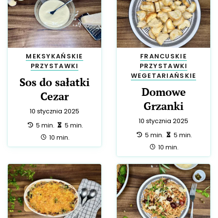
MEKSYKAŃSKIE
FRANCUSKIE
PRZYSTAWKI
PRZYSTAWKI
WEGETARIAŃSKIE
Sos do sałatki
Domowe
Cezar
Grzanki
10 stycznia 2025
10 stycznia 2025
przygotowanie:
zrobienie:
5 min.
5 min.
przygotowanie:
zrobienie:
5 min.
5 min.
całość:
10 min.
całość:
10 min.