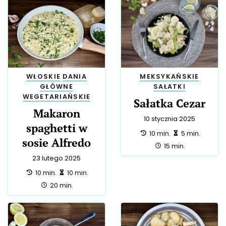
WŁOSKIE
DANIA
MEKSYKAŃSKIE
GŁÓWNE
SAŁATKI
WEGETARIAŃSKIE
Sałatka Cezar
Makaron
10 stycznia 2025
spaghetti w
przygotowanie:
zrobienie:
10 min.
5 min.
sosie Alfredo
całość:
15 min.
23 lutego 2025
przygotowanie:
zrobienie:
10 min.
10 min.
całość:
20 min.