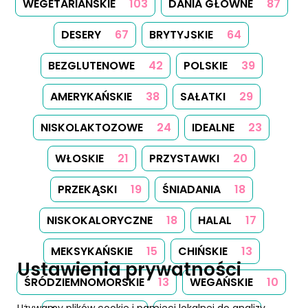
WEGETARIAŃSKIE
103
DANIA GŁÓWNE
87
DESERY
67
BRYTYJSKIE
64
BEZGLUTENOWE
42
POLSKIE
39
AMERYKAŃSKIE
38
SAŁATKI
29
NISKOLAKTOZOWE
24
IDEALNE
23
WŁOSKIE
21
PRZYSTAWKI
20
PRZEKĄSKI
19
ŚNIADANIA
18
NISKOKALORYCZNE
18
HALAL
17
MEKSYKAŃSKIE
15
CHIŃSKIE
13
Ustawienia prywatności
ŚRÓDZIEMNOMORSKIE
13
WEGAŃSKIE
10
Używamy plików cookie i pamięci lokalnej do analizy