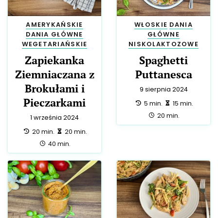
AMERYKAŃSKIE
WŁOSKIE
DANIA
DANIA GŁÓWNE
GŁÓWNE
WEGETARIAŃSKIE
NISKOLAKTOZOWE
Zapiekanka
Spaghetti
Ziemniaczana z
Puttanesca
Brokułami i
9 sierpnia 2024
Pieczarkami
przygotowanie:
zrobienie:
5 min.
15 min.
całość:
20 min.
1 września 2024
przygotowanie:
zrobienie:
20 min.
20 min.
całość:
40 min.