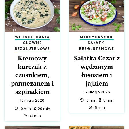
WŁOSKIE
DANIA
MEKSYKAŃSKIE
GŁÓWNE
SAŁATKI
BEZGLUTENOWE
BEZGLUTENOWE
Kremowy
Sałatka Cezar z
kurczak z
wędzonym
czosnkiem,
łososiem i
parmezanem i
jajkiem
szpinakiem
15 lutego 2026
przygotowanie:
zrobienie:
10 min.
5 min.
10 maja 2026
całość:
15 min.
przygotowanie:
zrobienie:
10 min.
20 min.
całość:
30 min.