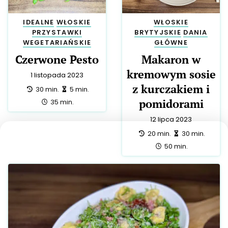
IDEALNE
WŁOSKIE
WŁOSKIE
PRZYSTAWKI
BRYTYJSKIE
DANIA
WEGETARIAŃSKIE
GŁÓWNE
Czerwone Pesto
Makaron w
kremowym sosie
1 listopada 2023
z kurczakiem i
przygotowanie:
zrobienie:
30 min.
5 min.
pomidorami
całość:
35 min.
12 lipca 2023
przygotowanie:
zrobienie:
20 min.
30 min.
całość:
50 min.