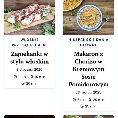
WŁOSKIE
HISZPAŃSKIE
DANIA
PRZEKĄSKI
HALAL
GŁÓWNE
Zapiekanki w
Makaron z
stylu włoskim
Chorizo w
Kremowym
3 stycznia 2026
Sosie
przygotowanie:
zrobienie:
10 min.
10 min.
Pomidorowym
całość:
20 min.
23 marca 2025
przygotowanie:
zrobienie:
5 min.
20 min.
całość:
25 min.