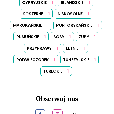
CYPRYJSKIE
1
IRLANDZKIE
1
KOSZERNE
1
NISKOSOLNE
1
MAROKAŃSKIE
1
PORTORYKAŃSKIE
1
RUMUŃSKIE
1
SOSY
1
ZUPY
1
PRZYPRAWY
1
LETNIE
1
PODWIECZOREK
1
TUNEZYJSKIE
1
TURECKIE
1
Obserwuj nas