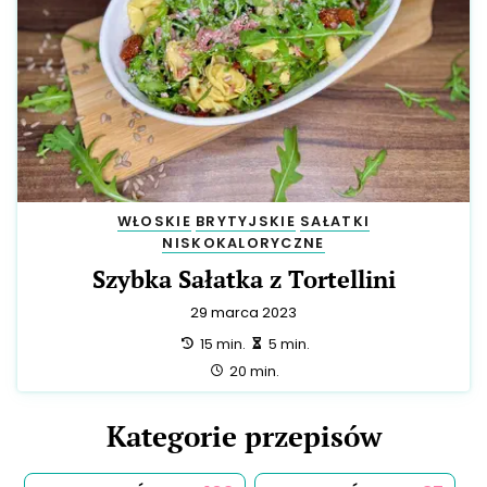
WŁOSKIE
BRYTYJSKIE
SAŁATKI
NISKOKALORYCZNE
Szybka Sałatka z Tortellini
29 marca 2023
przygotowanie:
zrobienie:
15 min.
5 min.
całość:
20 min.
Kategorie przepisów