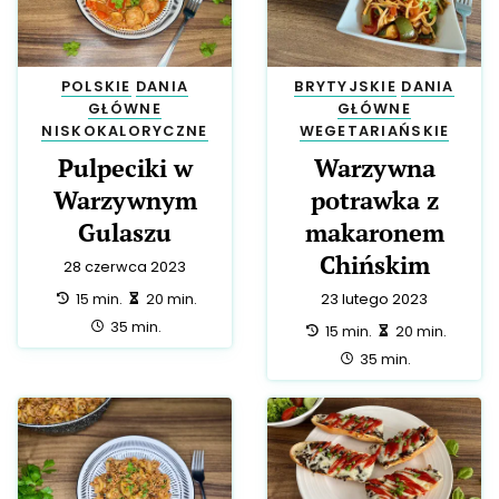
POLSKIE
DANIA
BRYTYJSKIE
DANIA
GŁÓWNE
GŁÓWNE
NISKOKALORYCZNE
WEGETARIAŃSKIE
Pulpeciki w
Warzywna
Warzywnym
potrawka z
Gulaszu
makaronem
Chińskim
28 czerwca 2023
przygotowanie:
zrobienie:
15 min.
20 min.
23 lutego 2023
całość:
35 min.
przygotowanie:
zrobienie:
15 min.
20 min.
całość:
35 min.