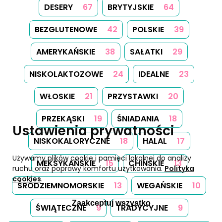
DESERY
67
BRYTYJSKIE
64
BEZGLUTENOWE
42
POLSKIE
39
AMERYKAŃSKIE
38
SAŁATKI
29
NISKOLAKTOZOWE
24
IDEALNE
23
WŁOSKIE
21
PRZYSTAWKI
20
PRZEKĄSKI
19
ŚNIADANIA
18
Ustawienia prywatności
NISKOKALORYCZNE
18
HALAL
17
Używamy plików cookie i pamięci lokalnej do analizy
MEKSYKAŃSKIE
15
CHIŃSKIE
13
ruchu oraz poprawy komfortu użytkowania.
Polityka
cookies
.
ŚRÓDZIEMNOMORSKIE
13
WEGAŃSKIE
10
Zaakceptuj wszystko
ŚWIĄTECZNE
9
TRADYCYJNE
9