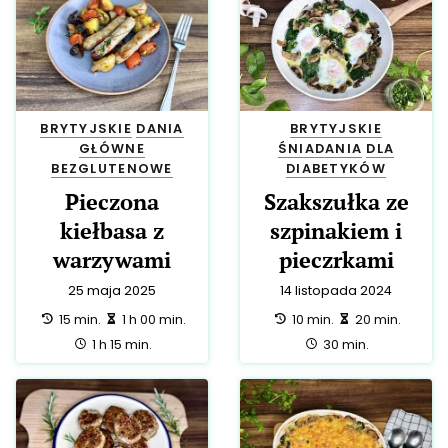
BRYTYJSKIE
DANIA
BRYTYJSKIE
GŁÓWNE
ŚNIADANIA
DLA
BEZGLUTENOWE
DIABETYKÓW
Pieczona
Szakszułka ze
kiełbasa z
szpinakiem i
warzywami
pieczrkami
25 maja 2025
14 listopada 2024
przygotowanie:
zrobienie:
przygotowanie:
zrobienie:
15 min.
1 h 00 min.
10 min.
20 min.
całość:
całość:
1 h 15 min.
30 min.