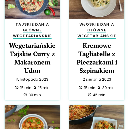
TAJSKIE
DANIA
WŁOSKIE
DANIA
GŁÓWNE
GŁÓWNE
WEGETARIAŃSKIE
WEGETARIAŃSKIE
Wegetariańskie
Kremowe
Tajskie Curry z
Tagliatelle z
Makaronem
Pieczarkami i
Udon
Szpinakiem
15 listopada 2023
2 sierpnia 2023
przygotowanie:
zrobienie:
przygotowanie:
zrobienie:
15 min.
15 min.
15 min.
30 min.
całość:
całość:
30 min.
45 min.