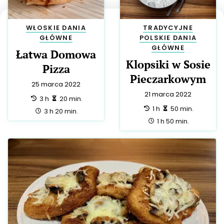
WŁOSKIE
DANIA
TRADYCYJNE
GŁÓWNE
POLSKIE
DANIA
GŁÓWNE
Łatwa Domowa
Klopsiki w Sosie
Pizza
Pieczarkowym
25 marca 2022
21 marca 2022
przygotowanie:
zrobienie:
3 h
20 min.
przygotowanie:
zrobienie:
1 h
50 min.
całość:
3 h 20 min.
całość:
1 h 50 min.