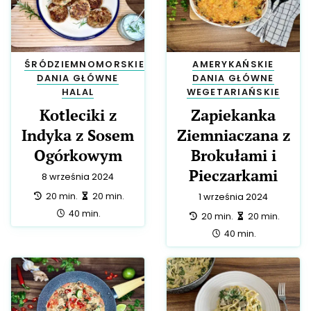
ŚRÓDZIEMNOMORSKIE
AMERYKAŃSKIE
DANIA GŁÓWNE
DANIA GŁÓWNE
HALAL
WEGETARIAŃSKIE
Kotleciki z
Zapiekanka
Indyka z Sosem
Ziemniaczana z
Ogórkowym
Brokułami i
Pieczarkami
8 września 2024
przygotowanie:
zrobienie:
20 min.
20 min.
1 września 2024
całość:
40 min.
przygotowanie:
zrobienie:
20 min.
20 min.
całość:
40 min.