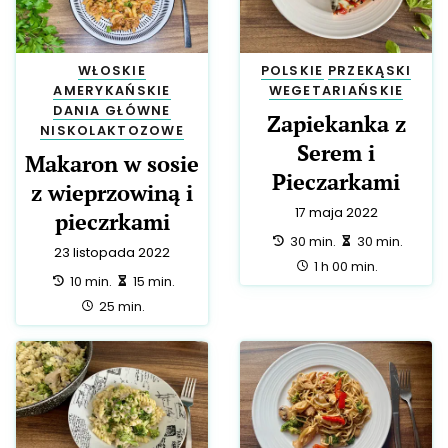
WŁOSKIE
POLSKIE
PRZEKĄSKI
AMERYKAŃSKIE
WEGETARIAŃSKIE
DANIA GŁÓWNE
Zapiekanka z
NISKOLAKTOZOWE
Serem i
Makaron w sosie
Pieczarkami
z wieprzowiną i
17 maja 2022
pieczrkami
przygotowanie:
zrobienie:
30 min.
30 min.
23 listopada 2022
całość:
1 h 00 min.
przygotowanie:
zrobienie:
10 min.
15 min.
całość:
25 min.