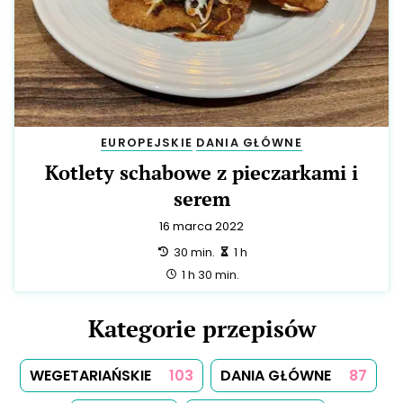
EUROPEJSKIE
DANIA GŁÓWNE
Kotlety schabowe z pieczarkami i
serem
16 marca 2022
przygotowanie:
zrobienie:
30 min.
1 h
całość:
1 h 30 min.
Kategorie przepisów
WEGETARIAŃSKIE
103
DANIA GŁÓWNE
87