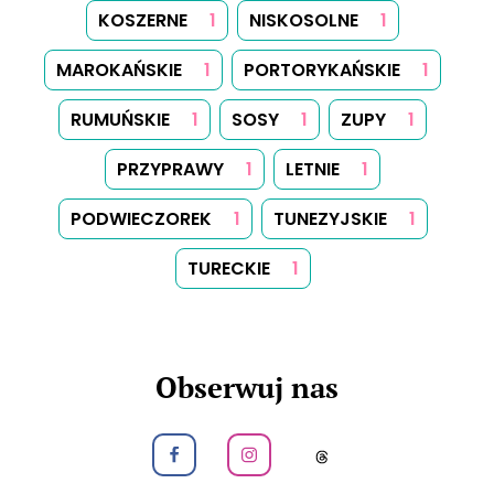
KOSZERNE
1
NISKOSOLNE
1
MAROKAŃSKIE
1
PORTORYKAŃSKIE
1
RUMUŃSKIE
1
SOSY
1
ZUPY
1
PRZYPRAWY
1
LETNIE
1
PODWIECZOREK
1
TUNEZYJSKIE
1
TURECKIE
1
Obserwuj nas
Obeseruj nas na Facebook
Obeseruj nas na Instagram
Obeseruj nas na