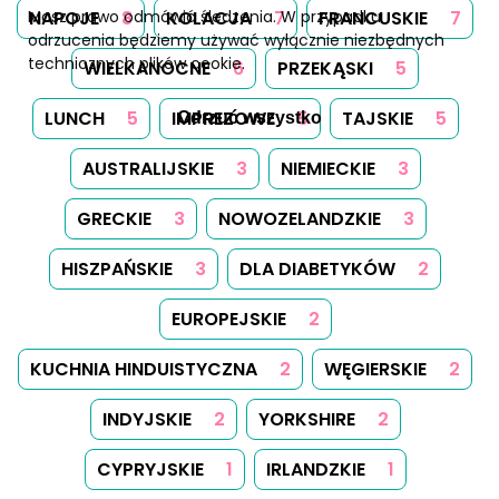
NAPOJE
8
KOLACJA
7
FRANCUSKIE
7
Masz prawo odmówić śledzenia. W przypadku
odrzucenia będziemy używać wyłącznie niezbędnych
technicznych plików cookie.
WIELKANOCNE
6
PRZEKĄSKI
5
LUNCH
5
IMPREZOWE
5
TAJSKIE
5
Odrzuć wszystko
AUSTRALIJSKIE
3
NIEMIECKIE
3
GRECKIE
3
NOWOZELANDZKIE
3
HISZPAŃSKIE
3
DLA DIABETYKÓW
2
EUROPEJSKIE
2
KUCHNIA HINDUISTYCZNA
2
WĘGIERSKIE
2
INDYJSKIE
2
YORKSHIRE
2
CYPRYJSKIE
1
IRLANDZKIE
1