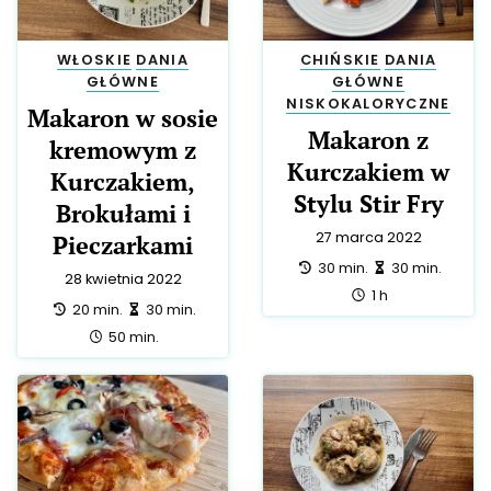
WŁOSKIE
DANIA
CHIŃSKIE
DANIA
GŁÓWNE
GŁÓWNE
NISKOKALORYCZNE
Makaron w sosie
Makaron z
kremowym z
Kurczakiem w
Kurczakiem,
Stylu Stir Fry
Brokułami i
27 marca 2022
Pieczarkami
przygotowanie:
zrobienie:
30 min.
30 min.
28 kwietnia 2022
całość:
1 h
przygotowanie:
zrobienie:
20 min.
30 min.
całość:
50 min.