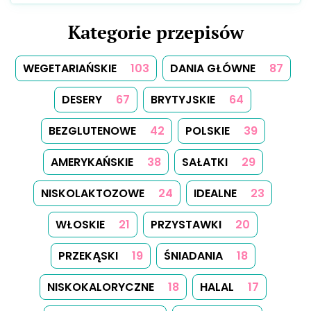
Kategorie przepisów
WEGETARIAŃSKIE
103
DANIA GŁÓWNE
87
DESERY
67
BRYTYJSKIE
64
BEZGLUTENOWE
42
POLSKIE
39
AMERYKAŃSKIE
38
SAŁATKI
29
NISKOLAKTOZOWE
24
IDEALNE
23
WŁOSKIE
21
PRZYSTAWKI
20
PRZEKĄSKI
19
ŚNIADANIA
18
NISKOKALORYCZNE
18
HALAL
17