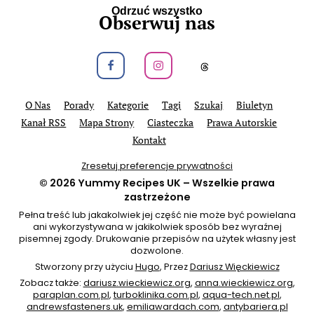
Odrzuć wszystko
Obserwuj nas
Obeseruj nas na Facebook
Obeseruj nas na Instagram
Obeseruj nas na
O Nas
Porady
Kategorie
Tagi
Szukaj
Biuletyn
Kanał RSS
Mapa Strony
Ciasteczka
Prawa Autorskie
Kontakt
Zresetuj preferencje prywatności
© 2026
Yummy Recipes UK
– Wszelkie prawa
zastrzeżone
Pełna treść lub jakakolwiek jej część nie może być powielana
ani wykorzystywana w jakikolwiek sposób bez wyraźnej
pisemnej zgody. Drukowanie przepisów na użytek własny jest
dozwolone.
Stworzony przy użyciu
Hugo
, Przez
Dariusz Więckiewicz
Zobacz także:
dariusz.wieckiewicz.org
,
anna.wieckiewicz.org
,
paraplan.com.pl
,
turboklinika.com.pl
,
aqua-tech.net.pl
,
andrewsfasteners.uk
,
emiliawardach.com
,
antybariera.pl