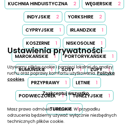
KUCHNIA HINDUISTYCZNA
2
WĘGIERSKIE
2
INDYJSKIE
2
YORKSHIRE
2
CYPRYJSKIE
1
IRLANDZKIE
1
KOSZERNE
1
NISKOSOLNE
1
Ustawienia prywatności
MAROKAŃSKIE
1
PORTORYKAŃSKIE
1
Używamy plików cookie i pamięci lokalnej do analizy
RUMUŃSKIE
1
SOSY
1
ZUPY
1
ruchu oraz poprawy komfortu użytkowania.
Polityka
cookies
.
PRZYPRAWY
1
LETNIE
1
Zaakceptuj wszystko
PODWIECZOREK
1
TUNEZYJSKIE
1
TURECKIE
1
Masz prawo odmówić śledzenia. W przypadku
odrzucenia będziemy używać wyłącznie niezbędnych
technicznych plików cookie.