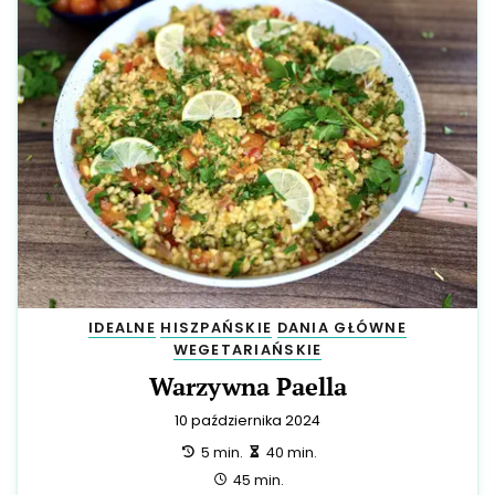
IDEALNE
HISZPAŃSKIE
DANIA GŁÓWNE
WEGETARIAŃSKIE
Warzywna Paella
10 października 2024
przygotowanie:
zrobienie:
5 min.
40 min.
całość:
45 min.