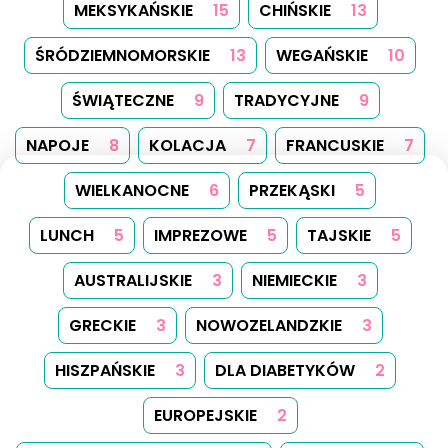
MEKSYKAŃSKIE
15
CHIŃSKIE
13
ŚRÓDZIEMNOMORSKIE
13
WEGAŃSKIE
10
ŚWIĄTECZNE
9
TRADYCYJNE
9
NAPOJE
8
KOLACJA
7
FRANCUSKIE
7
WIELKANOCNE
6
PRZEKĄSKI
5
LUNCH
5
IMPREZOWE
5
TAJSKIE
5
AUSTRALIJSKIE
3
NIEMIECKIE
3
GRECKIE
3
NOWOZELANDZKIE
3
HISZPAŃSKIE
3
DLA DIABETYKÓW
2
EUROPEJSKIE
2