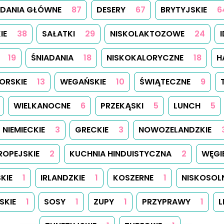
DANIA GŁÓWNE
87
DESERY
67
BRYTYJSKIE
6
IE
38
SAŁATKI
29
NISKOLAKTOZOWE
24
19
ŚNIADANIA
18
NISKOKALORYCZNE
18
H
ORSKIE
13
WEGAŃSKIE
10
ŚWIĄTECZNE
9
WIELKANOCNE
6
PRZEKĄSKI
5
LUNCH
5
NIEMIECKIE
3
GRECKIE
3
NOWOZELANDZKIE
ROPEJSKIE
2
KUCHNIA HINDUISTYCZNA
2
WĘGI
KIE
1
IRLANDZKIE
1
KOSZERNE
1
NISKOSOL
SKIE
1
SOSY
1
ZUPY
1
PRZYPRAWY
1
L