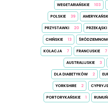
WEGETARIAŃSKIE
103
POLSKIE
39
AMERYKAŃSK
PRZYSTAWKI
20
PRZEKĄSKI
CHIŃSKIE
13
ŚRÓDZIEMNOM
KOLACJA
7
FRANCUSKIE
7
AUSTRALIJSKIE
3
DLA DIABETYKÓW
2
EU
YORKSHIRE
2
CYPRYJS
PORTORYKAŃSKIE
1
RUMUŃ