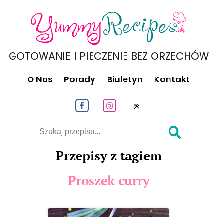
GOTOWANIE I PIECZENIE BEZ ORZECHÓW
O Nas
Porady
Biuletyn
Kontakt
Obeseruj nas na Facebook
Obeseruj nas na Instagram
Obeseruj nas na
Szukaj
Przepisy z tagiem
Proszek curry