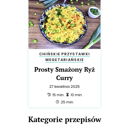
CHIŃSKIE
PRZYSTAWKI
WEGETARIAŃSKIE
Prosty Smażony Ryż
Curry
27 kwietnia 2025
przygotowanie:
zrobienie:
15 min.
10 min.
całość:
25 min.
Kategorie przepisów