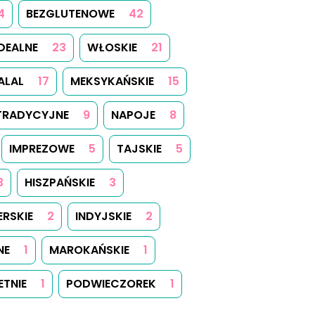
4
BEZGLUTENOWE
42
IDEALNE
23
WŁOSKIE
21
ALAL
17
MEKSYKAŃSKIE
15
TRADYCYJNE
9
NAPOJE
8
IMPREZOWE
5
TAJSKIE
5
3
HISZPAŃSKIE
3
ERSKIE
2
INDYJSKIE
2
NE
1
MAROKAŃSKIE
1
ETNIE
1
PODWIECZOREK
1