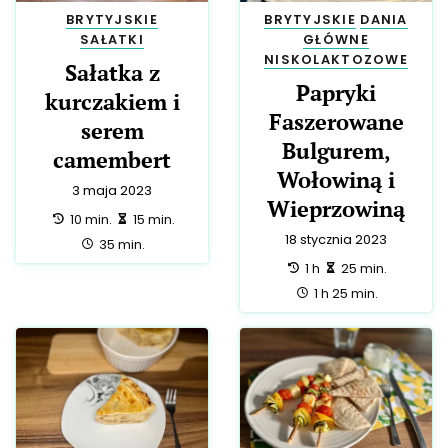
BRYTYJSKIE
BRYTYJSKIE
DANIA
SAŁATKI
GŁÓWNE
NISKOLAKTOZOWE
Sałatka z
Papryki
kurczakiem i
Faszerowane
serem
Bulgurem,
camembert
Wołowiną i
3 maja 2023
Wieprzowiną
przygotowanie:
zrobienie:
10 min.
15 min.
18 stycznia 2023
całość:
35 min.
przygotowanie:
zrobienie:
1 h
25 min.
całość:
1 h 25 min.