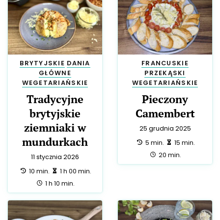
BRYTYJSKIE
DANIA
FRANCUSKIE
GŁÓWNE
PRZEKĄSKI
WEGETARIAŃSKIE
WEGETARIAŃSKIE
Tradycyjne
Pieczony
brytyjskie
Camembert
ziemniaki w
25 grudnia 2025
mundurkach
przygotowanie:
zrobienie:
5 min.
15 min.
całość:
20 min.
11 stycznia 2026
przygotowanie:
zrobienie:
10 min.
1 h 00 min.
całość:
1 h 10 min.