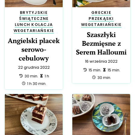
BRYTYJSKIE
GRECKIE
ŚWIĄTECZNE
PRZEKĄSKI
LUNCH
KOLACJA
WEGETARIAŃSKIE
WEGETARIAŃSKIE
Szaszłyki
Angielski placek
Bezmięsne z
serowo-
Serem Halloumi
cebulowy
16 września 2022
22 grudnia 2022
przygotowanie:
zrobienie:
15 min.
15 min.
przygotowanie:
zrobienie:
30 min.
1 h
całość:
30 min.
całość:
1 h 30 min.