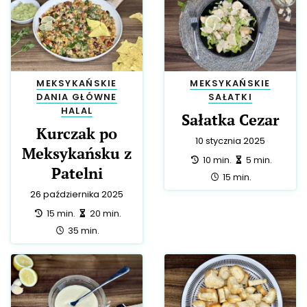
MEKSYKAŃSKIE
MEKSYKAŃSKIE
DANIA GŁÓWNE
SAŁATKI
HALAL
Sałatka Cezar
Kurczak po
10 stycznia 2025
Meksykańsku z
przygotowanie:
zrobienie:
10 min.
5 min.
Patelni
całość:
15 min.
26 października 2025
przygotowanie:
zrobienie:
15 min.
20 min.
całość:
35 min.