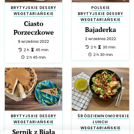
BRYTYJSKIE
DESERY
POLSKIE
WEGETARIAŃSKIE
BRYTYJSKIE
DESERY
WEGETARIAŃSKIE
Ciasto
Bajaderka
Porzeczkowe
2 września 2022
9 września 2022
przygotowanie:
zrobienie:
2 h
30 min.
przygotowanie:
zrobienie:
2 h
45 min.
całość:
2 h 30 min.
całość:
2 h 45 min.
BRYTYJSKIE
DESERY
ŚRÓDZIEMNOMORSKIE
WEGETARIAŃSKIE
LUNCH
WEGETARIAŃSKIE
Sernik z Białą