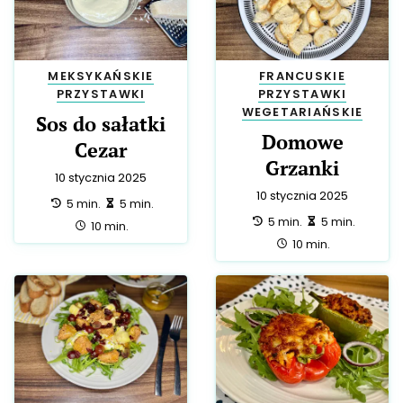
MEKSYKAŃSKIE
FRANCUSKIE
PRZYSTAWKI
PRZYSTAWKI
WEGETARIAŃSKIE
Sos do sałatki
Domowe
Cezar
Grzanki
10 stycznia 2025
10 stycznia 2025
przygotowanie:
zrobienie:
5 min.
5 min.
przygotowanie:
zrobienie:
5 min.
5 min.
całość:
10 min.
całość:
10 min.