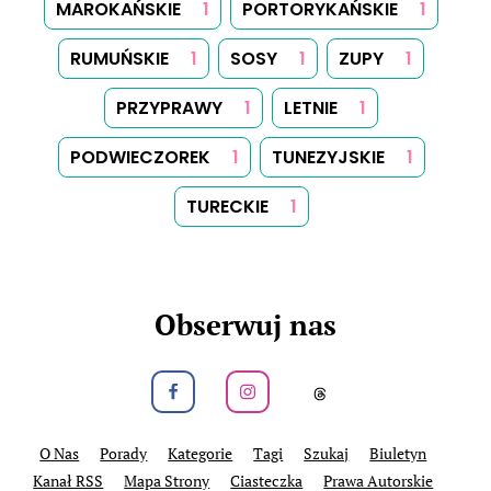
MAROKAŃSKIE
1
PORTORYKAŃSKIE
1
RUMUŃSKIE
1
SOSY
1
ZUPY
1
PRZYPRAWY
1
LETNIE
1
PODWIECZOREK
1
TUNEZYJSKIE
1
TURECKIE
1
Obserwuj nas
Obeseruj nas na Facebook
Obeseruj nas na Instagram
Obeseruj nas na
O Nas
Porady
Kategorie
Tagi
Szukaj
Biuletyn
Kanał RSS
Mapa Strony
Ciasteczka
Prawa Autorskie