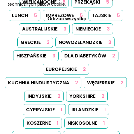
WIELKANOCNE
6
PRZEKĄSKI
5
technicznych plików cookie.
LUNCH
5
IMPREZOWE
5
TAJSKIE
5
Odrzuć wszystko
AUSTRALIJSKIE
3
NIEMIECKIE
3
GRECKIE
3
NOWOZELANDZKIE
3
HISZPAŃSKIE
3
DLA DIABETYKÓW
2
EUROPEJSKIE
2
KUCHNIA HINDUISTYCZNA
2
WĘGIERSKIE
2
INDYJSKIE
2
YORKSHIRE
2
CYPRYJSKIE
1
IRLANDZKIE
1
KOSZERNE
1
NISKOSOLNE
1