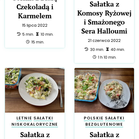
Sałatka z
Czekoladą i
Komosy Ryżowej
Karmelem
i Smażonego
15 lipca 2022
Sera Halloumi
przygotowanie:
zrobienie:
5 min.
10 min.
21 czerwca 2022
całość:
15 min.
przygotowanie:
zrobienie:
30 min.
40 min.
całość:
1 h 10 min.
LETNIE
SAŁATKI
POLSKIE
SAŁATKI
NISKOKALORYCZNE
BEZGLUTENOWE
Sałatka z
Sałatka z