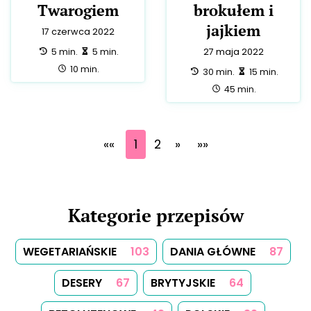
Twarogiem
brokułem i
jajkiem
17 czerwca 2022
przygotowanie:
zrobienie:
5 min.
5 min.
27 maja 2022
całość:
10 min.
przygotowanie:
zrobienie:
30 min.
15 min.
całość:
45 min.
««
1
2
»
»»
Kategorie przepisów
WEGETARIAŃSKIE
103
DANIA GŁÓWNE
87
DESERY
67
BRYTYJSKIE
64