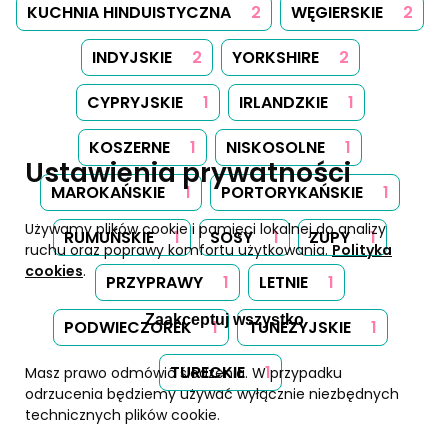
KUCHNIA HINDUISTYCZNA
2
WĘGIERSKIE
2
INDYJSKIE
2
YORKSHIRE
2
CYPRYJSKIE
1
IRLANDZKIE
1
KOSZERNE
1
NISKOSOLNE
1
Ustawienia prywatności
MAROKAŃSKIE
1
PORTORYKAŃSKIE
1
Używamy plików cookie i pamięci lokalnej do analizy
RUMUŃSKIE
1
SOSY
1
ZUPY
1
ruchu oraz poprawy komfortu użytkowania.
Polityka
cookies
.
PRZYPRAWY
1
LETNIE
1
Zaakceptuj wszystko
PODWIECZOREK
1
TUNEZYJSKIE
1
TURECKIE
1
Masz prawo odmówić śledzenia. W przypadku
odrzucenia będziemy używać wyłącznie niezbędnych
technicznych plików cookie.