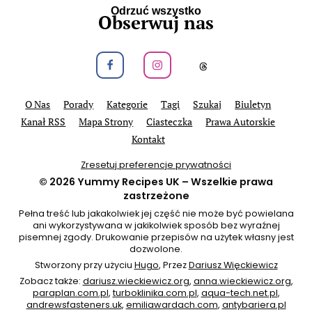
Odrzuć wszystko
Obserwuj nas
Obeseruj nas na Facebook
Obeseruj nas na Instagram
Obeseruj nas na
O Nas
Porady
Kategorie
Tagi
Szukaj
Biuletyn
Kanał RSS
Mapa Strony
Ciasteczka
Prawa Autorskie
Kontakt
Zresetuj preferencje prywatności
© 2026
Yummy Recipes UK
– Wszelkie prawa
zastrzeżone
Pełna treść lub jakakolwiek jej część nie może być powielana
ani wykorzystywana w jakikolwiek sposób bez wyraźnej
pisemnej zgody. Drukowanie przepisów na użytek własny jest
dozwolone.
Stworzony przy użyciu
Hugo
, Przez
Dariusz Więckiewicz
Zobacz także:
dariusz.wieckiewicz.org
,
anna.wieckiewicz.org
,
paraplan.com.pl
,
turboklinika.com.pl
,
aqua-tech.net.pl
,
andrewsfasteners.uk
,
emiliawardach.com
,
antybariera.pl