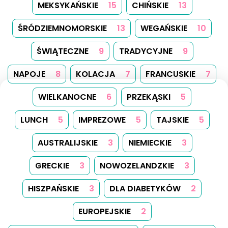
MEKSYKAŃSKIE
15
CHIŃSKIE
13
ŚRÓDZIEMNOMORSKIE
13
WEGAŃSKIE
10
ŚWIĄTECZNE
9
TRADYCYJNE
9
NAPOJE
8
KOLACJA
7
FRANCUSKIE
7
WIELKANOCNE
6
PRZEKĄSKI
5
LUNCH
5
IMPREZOWE
5
TAJSKIE
5
AUSTRALIJSKIE
3
NIEMIECKIE
3
GRECKIE
3
NOWOZELANDZKIE
3
HISZPAŃSKIE
3
DLA DIABETYKÓW
2
EUROPEJSKIE
2