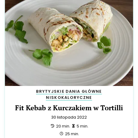
BRYTYJSKIE
DANIA GŁÓWNE
NISKOKALORYCZNE
Fit Kebab z Kurczakiem w Tortilli
30 listopada 2022
przygotowanie:
zrobienie:
20 min.
5 min.
całość:
25 min.