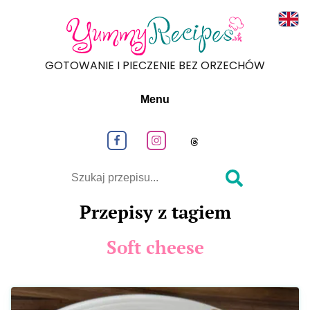
Read
GOTOWANIE I PIECZENIE BEZ ORZECHÓW
Menu
Obeseruj nas na Facebook
Obeseruj nas na Instagram
Obeseruj nas na
Szukaj
Przepisy z tagiem
Soft cheese