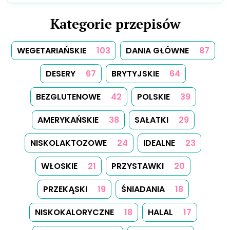
Kategorie przepisów
WEGETARIAŃSKIE
103
DANIA GŁÓWNE
87
DESERY
67
BRYTYJSKIE
64
BEZGLUTENOWE
42
POLSKIE
39
AMERYKAŃSKIE
38
SAŁATKI
29
NISKOLAKTOZOWE
24
IDEALNE
23
WŁOSKIE
21
PRZYSTAWKI
20
PRZEKĄSKI
19
ŚNIADANIA
18
NISKOKALORYCZNE
18
HALAL
17