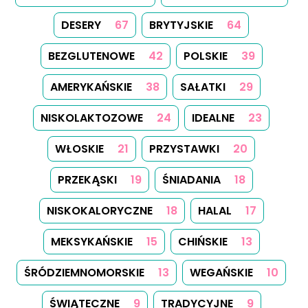
NAPOJE
8
KOLACJA
7
FRANCUSKIE
7
WIELKANOCNE
6
PRZEKĄSKI
5
LUNCH
5
IMPREZOWE
5
TAJSKIE
5
AUSTRALIJSKIE
3
NIEMIECKIE
3
GRECKIE
3
NOWOZELANDZKIE
3
HISZPAŃSKIE
3
DLA DIABETYKÓW
2
EUROPEJSKIE
2
KUCHNIA HINDUISTYCZNA
2
WĘGIERSKIE
2
INDYJSKIE
2
YORKSHIRE
2
CYPRYJSKIE
1
IRLANDZKIE
1