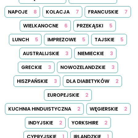
KOSZERNE
1
NISKOSOLNE
1
MAROKAŃSKIE
1
PORTORYKAŃSKIE
1
RUMUŃSKIE
1
SOSY
1
ZUPY
1
PRZYPRAWY
1
LETNIE
1
PODWIECZOREK
1
TUNEZYJSKIE
1
TURECKIE
1
Obserwuj nas