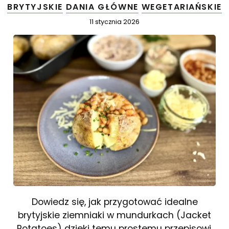
BRYTYJSKIE
DANIA GŁÓWNE
WEGETARIAŃSKIE
Opublikowano
11 stycznia 2026
Dowiedz się, jak przygotować idealne
brytyjskie ziemniaki w mundurkach (Jacket
Potatoes) dzięki temu prostemu przepisowi.