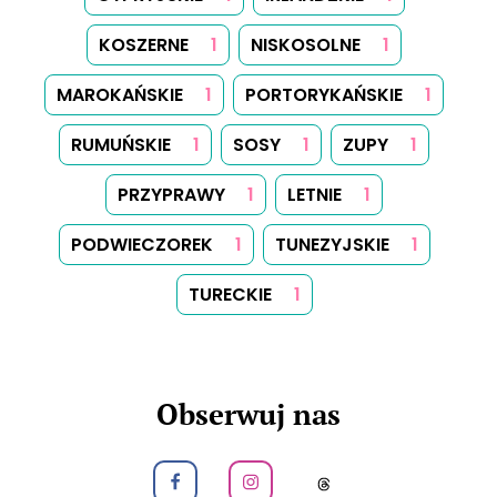
Obeseruj nas na Facebook
Obeseruj nas na Instagram
Obeseruj nas na
O Nas
Porady
Kategorie
Tagi
Szukaj
Biuletyn
Kanał RSS
Mapa Strony
Ciasteczka
Prawa Autorskie
Kontakt
Zresetuj preferencje prywatności
© 2026
Yummy Recipes UK
– Wszelkie prawa
zastrzeżone
Pełna treść lub jakakolwiek jej część nie może być powielana
ani wykorzystywana w jakikolwiek sposób bez wyraźnej
pisemnej zgody. Drukowanie przepisów na użytek własny jest
dozwolone.
Stworzony przy użyciu
Hugo
, Przez
Dariusz Więckiewicz
Zobacz także:
dariusz.wieckiewicz.org
,
anna.wieckiewicz.org
,
paraplan.com.pl
,
turboklinika.com.pl
,
aqua-tech.net.pl
,
andrewsfasteners.uk
,
emiliawardach.com
,
antybariera.pl