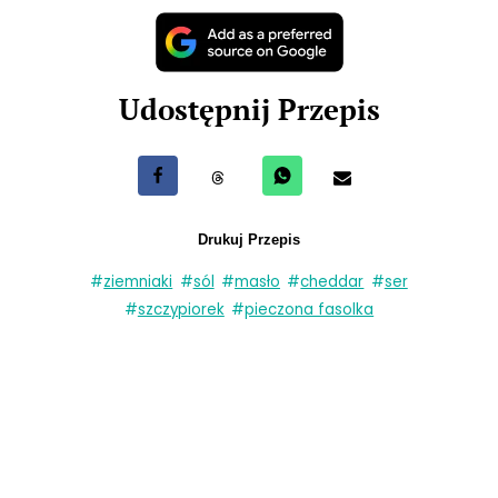
Udostępnij Przepis
Udostępnij na Facebook
Udostępnij na Threads
Udostępnij przez WhatsApp
Udostępnij przez e-m
Drukuj Przepis
#
ziemniaki
#
sól
#
masło
#
cheddar
#
ser
#
szczypiorek
#
pieczona fasolka
«
Sałatka Cezar z wędzonym łososiem i jajkiem
Zapiekanki w stylu włoskim
»
Zobacz inne przepisy