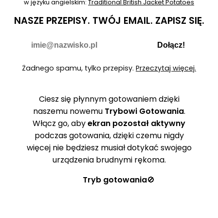
w języku angielskim:
Traditional British Jacket Potatoes
NASZE PRZEPISY.
TWÓJ EMAIL.
ZAPISZ SIĘ.
Nie wypełniaj
E-mail
Dołącz!
Żadnego spamu, tylko przepisy.
Przeczytaj więcej.
Ciesz się płynnym gotowaniem dzięki
naszemu nowemu
Trybowi Gotowania
.
Włącz go, aby
ekran pozostał aktywny
podczas gotowania, dzięki czemu nigdy
więcej nie będziesz musiał dotykać swojego
urządzenia brudnymi rękoma.
Tryb gotowania
🚫