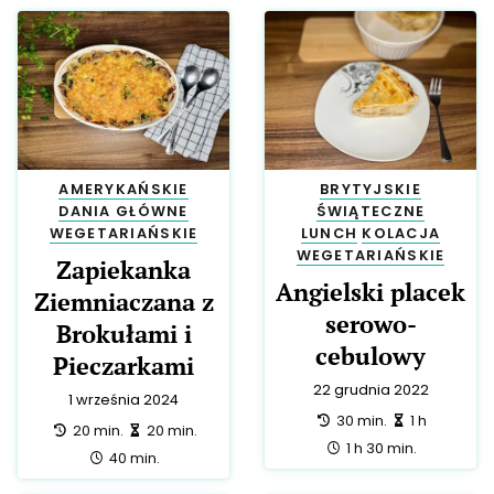
FRANCUSKIE
DANIA
BRYTYJSKIE
GŁÓWNE
PRZYSTAWKI
BEZGLUTENOWE
WEGETARIAŃSKIE
Zapiekanka
Młoda kapusta z
ziemniaczana z
koperkiem
boczkiem
29 czerwca 2025
przygotowanie:
zrobienie:
5 min.
20 min.
15 marca 2023
całość:
25 min.
przygotowanie:
zrobienie:
20 min.
35 min.
całość:
55 min.