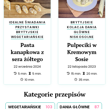
DESERY
67
BRYTYJSKIE
64
BEZGLUTENOWE
42
POLSKIE
39
AMERYKAŃSKIE
38
SAŁATKI
29
NISKOLAKTOZOWE
24
IDEALNE
23
WŁOSKIE
21
PRZYSTAWKI
20
PRZEKĄSKI
19
ŚNIADANIA
18
NISKOKALORYCZNE
18
HALAL
17
MEKSYKAŃSKIE
15
CHIŃSKIE
13
ŚRÓDZIEMNOMORSKIE
13
WEGAŃSKIE
10
ŚWIĄTECZNE
9
TRADYCYJNE
9